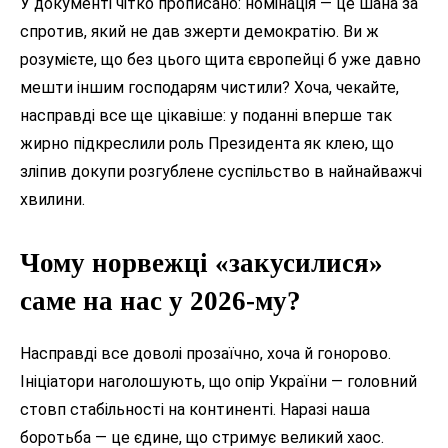
У документі чітко прописано: номінація — це шана за
спротив, який не дав зжерти демократію. Ви ж
розумієте, що без цього щита європейці б уже давно
мешти іншим господарям чистили? Хоча, чекайте,
насправді все ще цікавіше: у поданні вперше так
жирно підкреслили роль Президента як клею, що
зліпив докупи розгублене суспільство в найнайважчі
хвилини.
Чому норвежці «закусилися»
саме на нас у 2026-му?
Насправді все доволі прозаїчно, хоча й гонорово.
Ініціатори наголошують, що опір України — головний
стовп стабільності на континенті. Наразі наша
боротьба — це єдине, що стримує великий хаос.