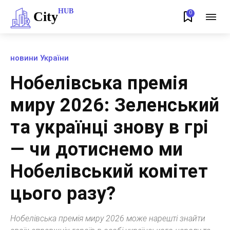
HUB
City
0
новини України
Нобелівська премія
миру 2026: Зеленський
та українці знову в грі
— чи дотиснемо ми
Нобелівський комітет
цього разу?
Нобелівська премія миру 2026 може нарешті знайти