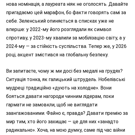
нова номінація, а лауреата ніяк не оголосять. Давайте
пригадаємо цей марафон, бо факти говорять самі за
себе. Зеленський опиняється в списках уже не
вперше: у 2022-му його розглядали як символ
спротиву, у 2023-му хвалили за мобілізацію світу, а у
2024-му — за стійкість суспільства. Тепер же, у 2026
році, акцент змістився на глобальну безпеку.
Ви запитаєте, чому ж ми досі без медалі на грудях?
Ситуація тонка, як галицький штрудель. Нобелівські
мудреці традиційно «дують на холодне». Вони
бояться давати нагороди чинним лідерам, поки
гармати не замовкли, щоб не виглядати
заангажованими. Файно є, правда? Давати премію за
мир тим, хто його захищає — це для них «занадто
радикально». Хоча, на мою думку, саме під час війни