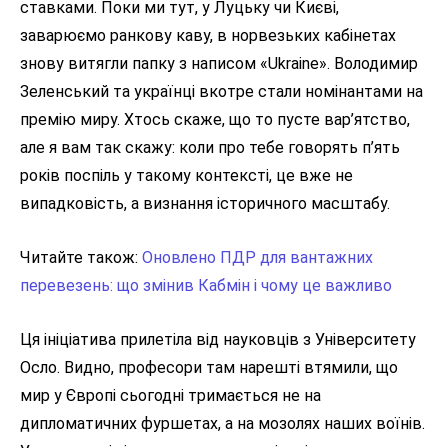
ставками. Поки ми тут, у Луцьку чи Києві,
заварюємо ранкову каву, в норвезьких кабінетах
знову витягли папку з написом «Ukraine». Володимир
Зеленський та українці вкотре стали номінантами на
премію миру. Хтось скаже, що то пусте вар’ятство,
але я вам так скажу: коли про тебе говорять п’ять
років поспіль у такому контексті, це вже не
випадковість, а визнання історичного масштабу.
Читайте також:
Оновлено ПДР для вантажних
перевезень: що змінив Кабмін і чому це важливо
Ця ініціатива прилетіла від науковців з Університету
Осло. Видно, професори там нарешті втямили, що
мир у Європі сьогодні тримається не на
дипломатичних фуршетах, а на мозолях наших воїнів.