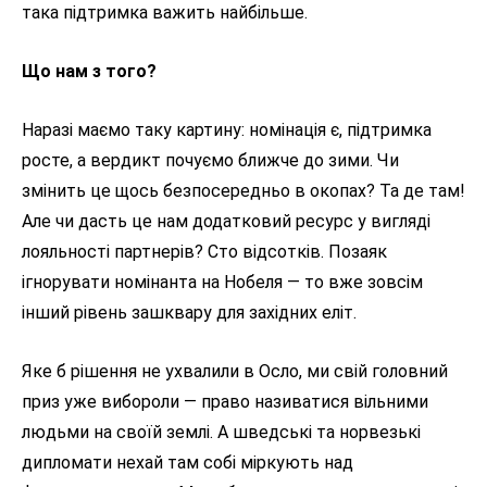
така підтримка важить найбільше.
Що нам з того?
Наразі маємо таку картину: номінація є, підтримка
росте, а вердикт почуємо ближче до зими. Чи
змінить це щось безпосередньо в окопах? Та де там!
Але чи дасть це нам додатковий ресурс у вигляді
лояльності партнерів? Сто відсотків. Позаяк
ігнорувати номінанта на Нобеля — то вже зовсім
інший рівень зашквару для західних еліт.
Яке б рішення не ухвалили в Осло, ми свій головний
приз уже вибороли — право називатися вільними
людьми на своїй землі. А шведські та норвезькі
дипломати нехай там собі міркують над