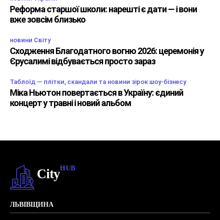
Реформа старшої школи: нарешті є дати — і вони
вже зовсім близько
новини Світу
Сходження Благодатного вогню 2026: церемонія у
Єрусалимі відбувається просто зараз
Таблоїд — плітки, скандали та новини зірок шоу-бізнесу
Міка Ньютон повертається в Україну: єдиний
концерт у травні і новий альбом
HUB
City
ЛЬВІВЩИНА