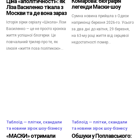
Комарова: біографія
Ціна «аполітичності»: як
легенди Маски-шоу
Ліза Василенко тікала з
Москви та де вона зараз
Сумна новина прийшла з Одеси
Історія зірки серіалу «Школа» Лізи
наприкінці березня 2026-го. Усього
Василенко — це не просто хроніка
за два дні до квітня, 29 березня,
життя успішної блогерки. Це
на 63-му році життя від серцевої
повчальний трилер про те, як
недостатності помер...
ілюзія «життя поза політикою»...
Таблоїд — плітки, скандали
Таблоїд — плітки, скандали
та новини зірок шоу-бізнесу
та новини зірок шоу-бізнесу
«МАСКИ» отримали
Обшуки у Поплавського: