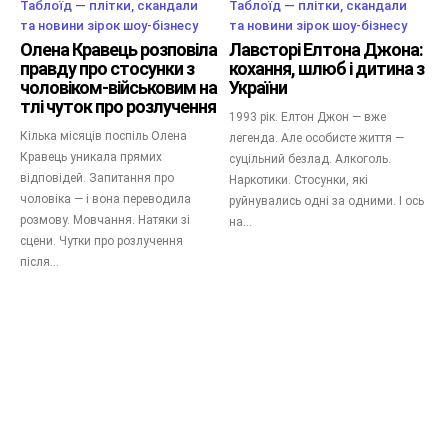
Таблоїд — плітки, скандали
Таблоїд — плітки, скандали
та новини зірок шоу-бізнесу
та новини зірок шоу-бізнесу
Олена Кравець розповіла
Лавсторі Елтона Джона:
правду про стосунки з
кохання, шлюб і дитина з
чоловіком-військовим на
України
тлі чуток про розлучення
1993 рік. Елтон Джон — вже
Кілька місяців поспіль Олена
легенда. Але особисте життя —
Кравець уникала прямих
суцільний безлад. Алкоголь.
відповідей. Запитання про
Наркотики. Стосунки, які
чоловіка — і вона переводила
руйнувались одні за одними. І ось
розмову. Мовчання. Натяки зі
на...
сцени. Чутки про розлучення
після...