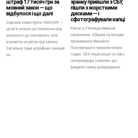
штраф 17 тисяч грн за
зранку прийшли з СБУ,
мовний закон — що
пішли з жорсткими
відбулося і що далі
дисками — і
сфотографували капці
Одеська комік-трупа «МАСКИ» —
Ранок у п'ятницю вийшов
це ім'я знають усі покоління від
насиченим. Обшуки за місцем
шкільного до пенсійного. Але
проживання Михайла
відомість не рятує від закону.
Поплавського тривали кілька
Загальна сума штрафних санкцій
годин. СБУ, Нацполіція та Офіс
за...
генпрокурора заявили, що
викрили схему розкрадання...