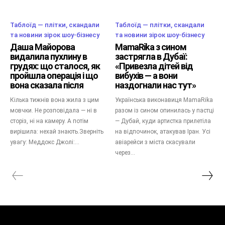
Таблоїд — плітки, скандали
Таблоїд — плітки, скандали
та новини зірок шоу-бізнесу
та новини зірок шоу-бізнесу
Даша Майорова
MamaRika з сином
видалила пухлину в
застрягла в Дубаї:
грудях: що сталося, як
«Привезла дітей від
пройшла операція і що
вибухів — а вони
вона сказала після
наздогнали нас тут»
Кілька тижнів вона жила з цим
Українська виконавиця MamaRika
мовчки. Не розповідала — ні в
разом із сином опинилась у пастці
сторіз, ні на камеру. А потім
— Дубай, куди артистка прилетіла
вирішила: нехай знають.Зверніть
на відпочинок, атакував Іран. Усі
увагу: Меддокс Джолі:...
авіарейси з міста скасували
через...