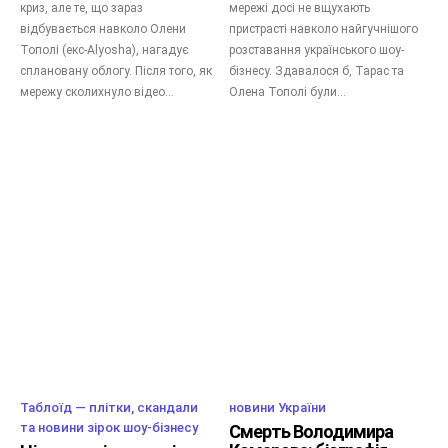
криз, але те, що зараз
мережі досі не вщухають
відбувається навколо Олени
пристрасті навколо найгучнішого
Тополі (екс-Alyosha), нагадує
розставання українського шоу-
сплановану облогу. Після того, як
бізнесу. Здавалося б, Тарас та
мережу сколихнуло відео...
Олена Тополі були...
Таблоїд — плітки, скандали
новини України
та новини зірок шоу-бізнесу
Смерть Володимира