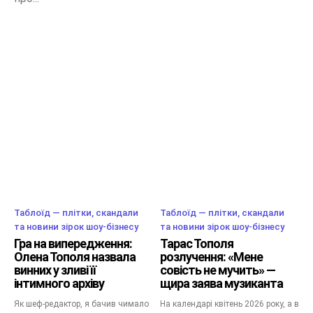
Таблоїд — плітки, скандали
Таблоїд — плітки, скандали
та новини зірок шоу-бізнесу
та новини зірок шоу-бізнесу
Гра на випередження:
Тарас Тополя
Олена Тополя назвала
розлучення: «Мене
винних у зливі її
совість не мучить» —
інтимного архіву
щира заява музиканта
Як шеф-редактор, я бачив чимало
На календарі квітень 2026 року, а в