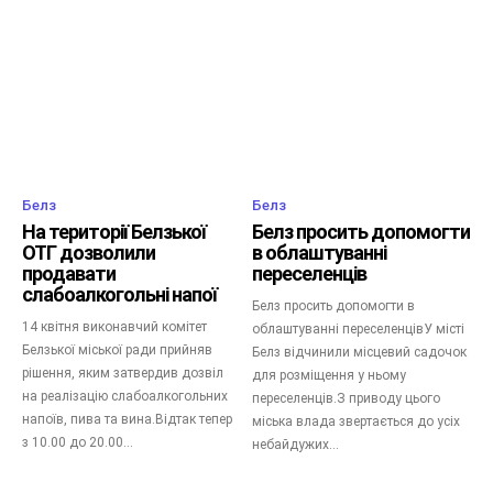
Белз
Белз
На території Белзької
Белз просить допомогти
ОТГ дозволили
в облаштуванні
продавати
переселенців
слабоалкогольні напої
Белз просить допомогти в
14 квітня виконавчий комітет
облаштуванні переселенцівУ місті
Белзької міської ради прийняв
Белз відчинили місцевий садочок
рішення, яким затвердив дозвіл
для розміщення у ньому
на реалізацію слабоалкогольних
переселенців.З приводу цього
напоїв, пива та вина.Відтак тепер
міська влада звертається до усіх
з 10.00 до 20.00...
небайдужих...