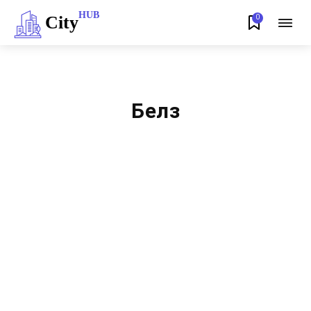
HUB
City
0
Белз
ВЕЛИКІ МОСТИ
ДОБРОТВІР
КУЛІНАРІЯ
ЛОПАТИН
ЛЬВІВ