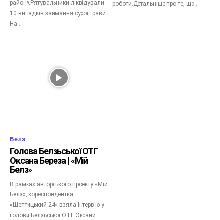
району.Рятувальники ліквідували
роботи.Детальніше про те, що...
10 випадків займання сухої трави.
На...
Белз
Голова Белзьської ОТГ
Оксана Береза | «Мій
Белз»
В рамках авторського проекту «Мій
Белз», кореспондентка
«Шептицький 24» взяла інтерв’ю у
голови Белзьської ОТГ Оксани