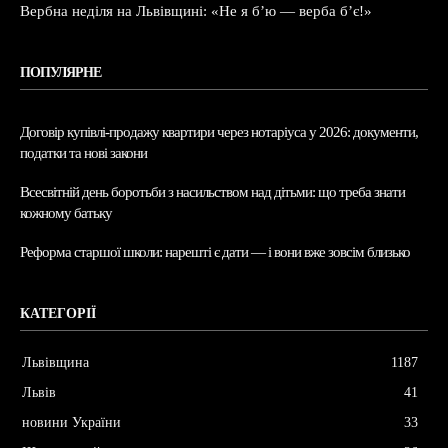
Вербна неділя на Львівщині: «Не я б’ю — верба б’є!»
ПОПУЛЯРНЕ
Договір купівлі-продажу квартири через нотаріуса у 2026: документи,
податки та нові закони
Всесвітній день боротьби з насильством над дітьми: що треба знати
кожному батьку
Реформа старшої школи: нарешті є дати — і вони вже зовсім близько
КАТЕГОРІЇ
Львівщина
1187
Львів
41
новини України
33