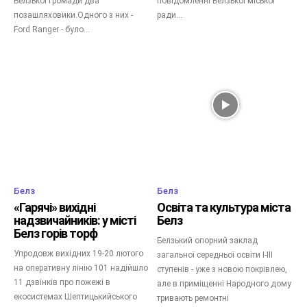
Белзької громади два
повідомленні Белзької міської
позашляховики.Одного з них -
ради...
Ford Ranger - було...
Белз
Белз
«Гарячі» вихідні
Освіта та культура міста
надзвичайників: у місті
Белз
Белз горів торф
Белзький опорний заклад
Упродовж вихідних 19-20 лютого
загальної середньої освіти І-ІІІ
на оперативну лінію 101 надійшло
ступенів - уже з новою покрівлею,
11 дзвінків про пожежі в
але в приміщенні Народного дому
екосистемах Шептицькийського
тривають ремонтні