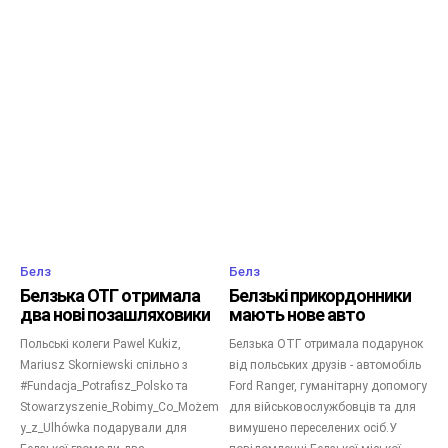
Белз
Белз
Белзька ОТГ отримала
Белзькі прикордонники
два нові позашляховики
мають нове авто
Польські колеги Pawel Kukiz,
Белзька ОТГ отримала подарунок
Mariusz Skorniewski спільно з
від польських друзів - автомобіль
#Fundacja_Potrafisz_Polsko та
Ford Ranger, гуманітарну допомогу
Stowarzyszenie_Robimy_Co_Możem
для військовослужбовців та для
y_z_Ulhówka подарували для
вимушено переселених осіб.У