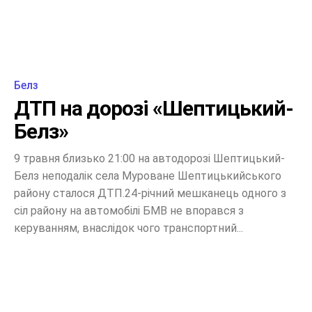
Белз
ДТП на дорозі «Шептицький-
Белз»
9 травня близько 21:00 на автодорозі Шептицький-
Белз неподалік села Муроване Шептицькийського
району сталося ДТП.24-річний мешканець одного з
сіл району на автомобілі БМВ не впорався з
керуванням, внаслідок чого транспортний...