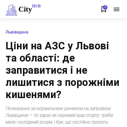
HUB
City
0
Львівщина
Ціни на АЗС у Львові
та області: де
заправитися і не
лишитися з порожніми
кишенями?
Полювання за нормальним цінником на заправках
Львівщини — то зараз як окремий вид спорту: треба
мати і холодний розум, і бак, що постійно просить