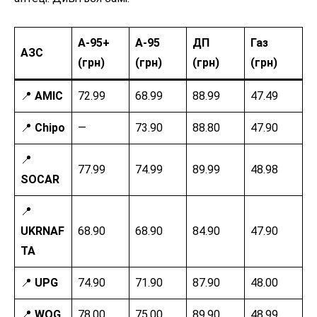
А-95+
А-95
ДП
Газ
АЗС
(грн)
(грн)
(грн)
(грн)
📍
AMIC
72.99
68.99
88.99
47.49
📍
Chipo
—
73.90
88.80
47.90
📍
77.99
74.99
89.99
48.98
SOCAR
📍
UKRNAF
68.90
68.90
84.90
47.90
TA
📍
UPG
74.90
71.90
87.90
48.00
📍
WOG
78.00
75.00
89.90
48.99