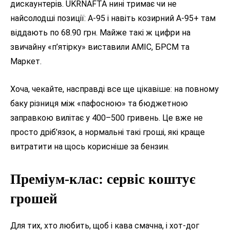
дискаунтерів. UKRNAFTA нині тримає чи не
найсолодші позиції: А-95 і навіть козирний А-95+ там
віддають по 68.90 грн. Майже такі ж цифри на
звичайну «п’ятірку» виставили AMIC, БРСМ та
Маркет.
Хоча, чекайте, насправді все ще цікавіше: на повному
баку різниця між «пафосною» та бюджетною
заправкою вилітає у 400–500 гривень. Це вже не
просто дріб’язок, а нормальні такі гроші, які краще
витратити на щось корисніше за бензин.
Преміум-клас: сервіс коштує
грошей
Для тих, хто любить, щоб і кава смачна, і хот-дог