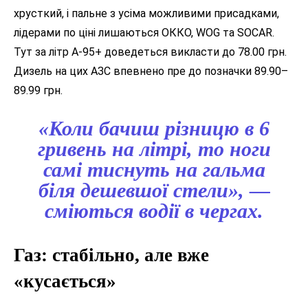
хрусткий, і пальне з усіма можливими присадками,
лідерами по ціні лишаються ОККО, WOG та SOCAR.
Тут за літр А-95+ доведеться викласти до 78.00 грн.
Дизель на цих АЗС впевнено пре до позначки 89.90–
89.99 грн.
«Коли бачиш різницю в 6
гривень на літрі, то ноги
самі тиснуть на гальма
біля дешевшої стели», —
сміються водії в чергах.
Газ: стабільно, але вже
«кусається»