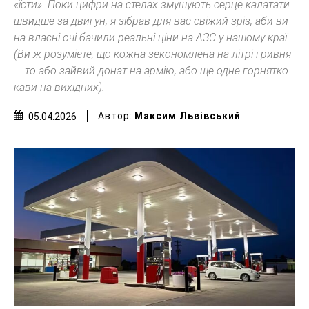
«їсти». Поки цифри на стелах змушують серце калатати
швидше за двигун, я зібрав для вас свіжий зріз, аби ви
на власні очі бачили реальні ціни на АЗС у нашому краї.
(Ви ж розумієте, що кожна зекономлена на літрі гривня
— то або зайвий донат на армію, або ще одне горнятко
кави на вихідних).
Автор:
Максим Львівський
05.04.2026