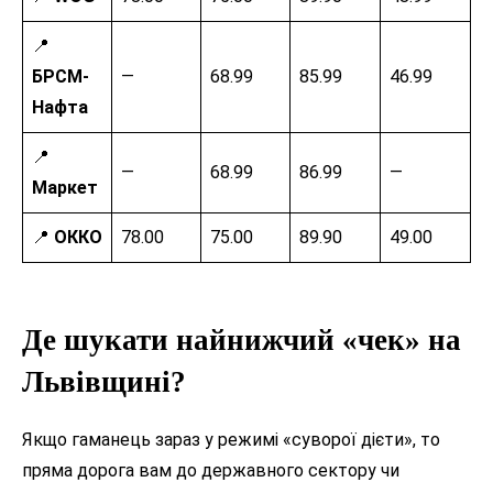
📍
БРСМ-
—
68.99
85.99
46.99
Нафта
📍
—
68.99
86.99
—
Маркет
📍
ОККО
78.00
75.00
89.90
49.00
Де шукати найнижчий «чек» на
Львівщині?
Якщо гаманець зараз у режимі «суворої дієти», то
пряма дорога вам до державного сектору чи