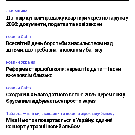
Львівщина
Договір купівлі-продажу квартири через нотаріуса у
2026: документи, податки та нові закони
новини Світу
Всесвітній день боротьби з насильством над
дітьми: що треба знати кожному батьку
новини України
Реформа старшої школи: нарешті є дати — і вони
вже зовсім близько
новини Світу
Сходження Благодатного вогню 2026: церемонія у
Єрусалимі відбувається просто зараз
Таблоїд — плітки, скандали та новини зірок шоу-бізнесу
Міка Ньютон повертається в Україну: єдиний
концерт у травні і новий альбом