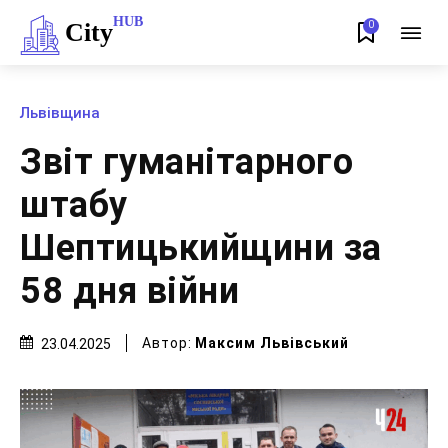
HUB
City
0
Львівщина
Звіт гуманітарного
штабу
Шептицькийщини за
58 дня війни
Автор:
Максим Львівський
23.04.2025