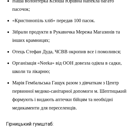
Наша волонтерка Ксюша Юріївна напекла багато
пасочок;
«Кристинопіль хліб» передав 100 пасок.
Зібрали продукти в Рукавичка Мережа Магазинів та
інших крамницях;
Отець Стефан Дуда, ЧСВВ окропив все і помолився;
Організація «Neeka» від ООН довезла одіяла в садки,
школи та лікарню;
Марія Гембальська Гащук разом з дівчаткам з Центр
первинної медико-санітарної допомоги м. Шептицький
формують і видають аптечки бійцям та необхідні
медикаменти для переселенців.
Гірницький гумштаб: