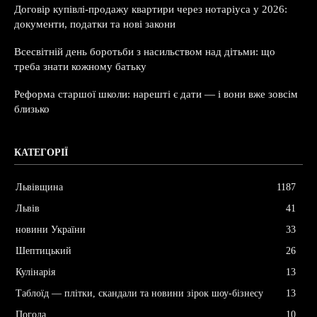
Договір купівлі-продажу квартири через нотаріуса у 2026:
документи, податки та нові закони
Всесвітній день боротьби з насильством над дітьми: що
треба знати кожному батьку
Реформа старшої школи: нарешті є дати — і вони вже зовсім
близько
КАТЕГОРІЇ
Львівщина
1187
Львів
41
новини України
33
Шептицький
26
Кулінарія
13
Таблоїд — плітки, скандали та новини зірок шоу-бізнесу
13
Погода
10