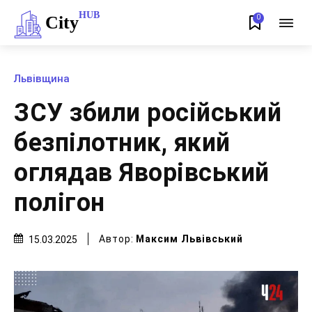
HUB
City
0
Львівщина
ЗСУ збили російський
безпілотник, який
оглядав Яворівський
полігон
Автор:
Максим Львівський
15.03.2025