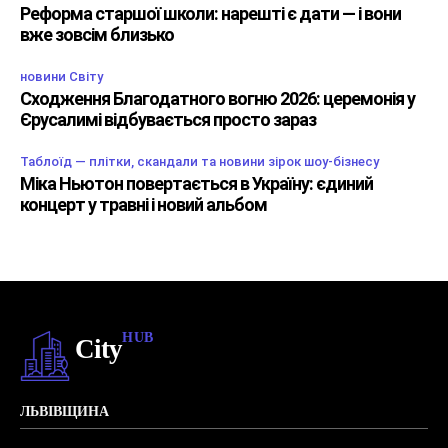
Реформа старшої школи: нарешті є дати — і вони
вже зовсім близько
новини Світу
Сходження Благодатного вогню 2026: церемонія у
Єрусалимі відбувається просто зараз
Таблоїд — плітки, скандали та новини зірок шоу-бізнесу
Міка Ньютон повертається в Україну: єдиний
концерт у травні і новий альбом
HUB
City
ЛЬВІВЩИНА