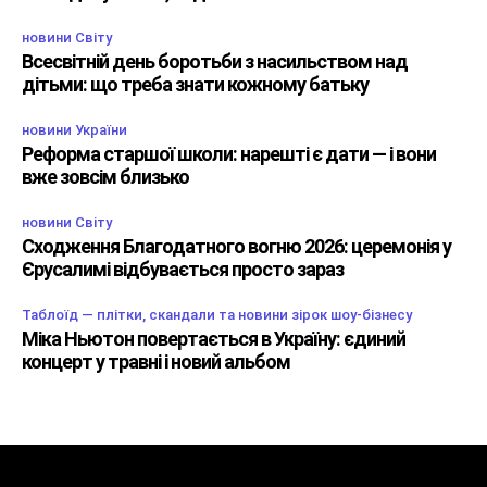
новини Світу
Всесвітній день боротьби з насильством над
дітьми: що треба знати кожному батьку
новини України
Реформа старшої школи: нарешті є дати — і вони
вже зовсім близько
новини Світу
Сходження Благодатного вогню 2026: церемонія у
Єрусалимі відбувається просто зараз
Таблоїд — плітки, скандали та новини зірок шоу-бізнесу
Міка Ньютон повертається в Україну: єдиний
концерт у травні і новий альбом