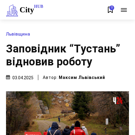
HUB
City
0
Львівщина
Заповідник “Тустань”
відновив роботу
Автор:
Максим Львівський
03.04.2025