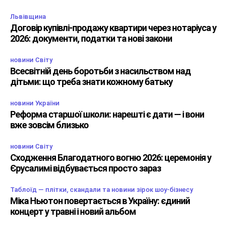
Львівщина
Договір купівлі-продажу квартири через нотаріуса у
2026: документи, податки та нові закони
новини Світу
Всесвітній день боротьби з насильством над
дітьми: що треба знати кожному батьку
новини України
Реформа старшої школи: нарешті є дати — і вони
вже зовсім близько
новини Світу
Сходження Благодатного вогню 2026: церемонія у
Єрусалимі відбувається просто зараз
Таблоїд — плітки, скандали та новини зірок шоу-бізнесу
Міка Ньютон повертається в Україну: єдиний
концерт у травні і новий альбом