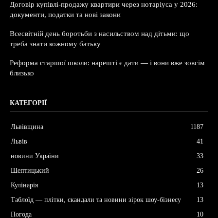
Договір купівлі-продажу квартири через нотаріуса у 2026:
документи, податки та нові закони
Всесвітній день боротьби з насильством над дітьми: що
треба знати кожному батьку
Реформа старшої школи: нарешті є дати — і вони вже зовсім
близько
КАТЕГОРІЇ
Львівщина
1187
Львів
41
новини України
33
Шептицький
26
Кулінарія
13
Таблоїд — плітки, скандали та новини зірок шоу-бізнесу
13
Погода
10