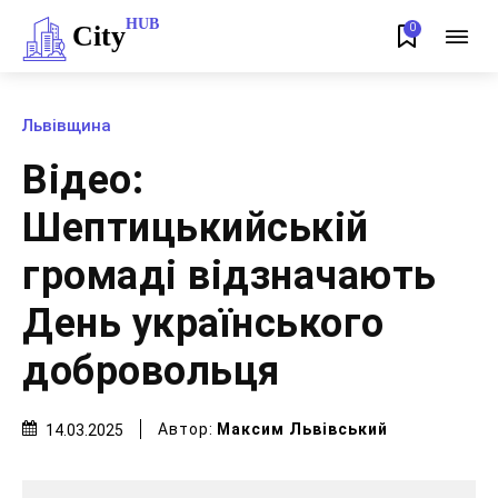
HUB
City
0
Львівщина
Відео:
Шептицькийській
громаді відзначають
День українського
добровольця
Автор:
Максим Львівський
14.03.2025