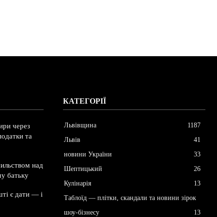
КАТЕГОРІЇ
Львівщина
1187
ири через
податки та
Львів
41
новини України
33
сильством над
Шептицький
26
му батьку
Кулінарія
13
ті є дати — і
Таблоїд — плітки, скандали та новини зірок
шоу-бізнесу
13