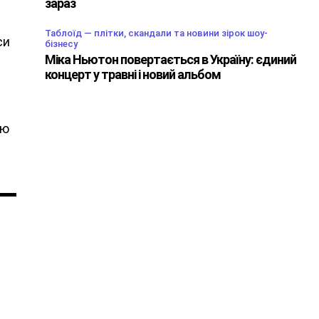
зараз
Таблоїд — плітки, скандали та новини зірок шоу-
си
бізнесу
Міка Ньютон повертається в Україну: єдиний
концерт у травні і новий альбом
в
ою