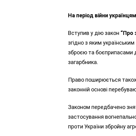
На період війни українц
Вступив у дію закон
“Про 
згідно з яким українськи
зброєю та боєприпасами д
загарбника.
Право поширюється також н
законній основі перебувают
Законом передбачено знят
застосування вогнепальної
проти України збройну агр