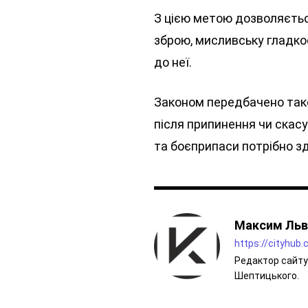
З цією метою дозволяєтьс
зброю, мисливську гладко
до неї.
Законом передбачено також
після припинення чи скас
та боєприпаси потрібно зд
Максим Льв
https://cityhub
Редактор сайту 
Шептицького.