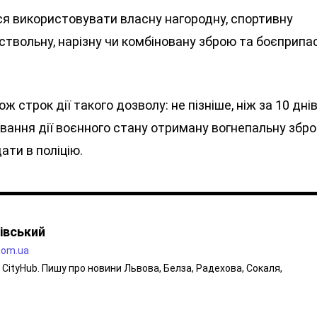
я використовувати власну нагородну, спортивну
ствольну, нарізну чи комбіновану зброю та боєприпа
 строк дії такого дозволу: не пізніше, ніж за 10 дні
ування дії воєнного стану отриману вогнепальну збр
ати в поліцію.
івський
.com.ua
CityHub. Пишу про новини Львова, Белза, Радехова, Сокаля,