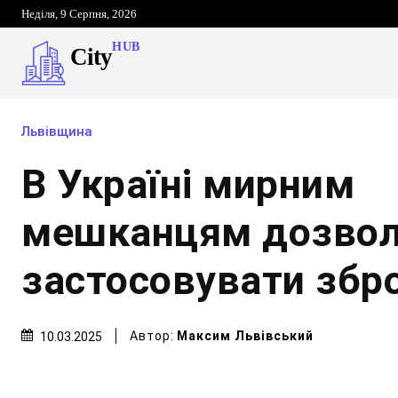
Неділя, 9 Серпня, 2026
HUB
City
Львівщина
В Україні мирним
мешканцям дозво
застосовувати збр
Автор:
Максим Львівський
10.03.2025