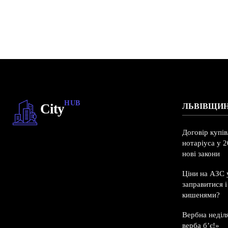
HUB
City
ЛЬВІВЩИ
Договір купі
нотаріуса у 2
нові закони
Ціни на АЗС у
заправитися 
кишенями?
Вербна неділ
верба б’є!»