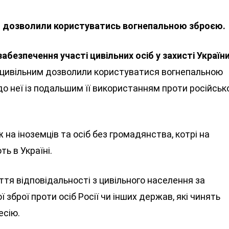
ям дозволили користуватись вогнепальною зброєю.
забезпечення участі цивільних осіб у захисті Україн
м цивільним дозволили користуватися вогнепальною
о неї із подальшим її використанням проти російськ
а іноземців та осіб без громадянства, котрі на
ь в Україні.
тя відповідальності з цивільного населення за
 зброї проти осіб Росії чи інших держав, які чинять
есію.