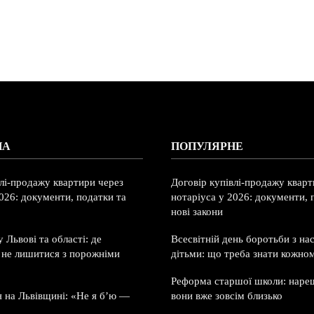
НА
ПОПУЛЯРНЕ
влі-продажу квартири через
Договір купівлі-продажу кварт
026: документи, податки та
нотаріуса у 2026: документи, 
нові закони
 Львові та області: де
Всесвітній день боротьби з на
і не лишитися з порожніми
дітьми: що треба знати кожно
Реформа старшої школи: нареш
я на Львівщині: «Не я б’ю —
вони вже зовсім близько