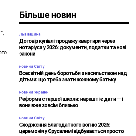
Більше новин
и”
,
Львівщина
Договір купівлі-продажу квартири через
нотаріуса у 2026: документи, податки та нові
ого
закони
новини Світу
Всесвітній день боротьби з насильством над
дітьми: що треба знати кожному батьку
новини України
Реформа старшої школи: нарешті є дати — і
вони вже зовсім близько
новини Світу
Сходження Благодатного вогню 2026:
церемонія у Єрусалимі відбувається просто