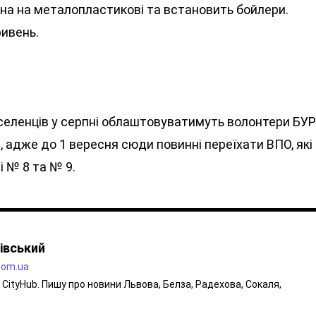
кна на металопластикові та встановить бойлери.
ривень.
селенців у серпні облаштовуватимуть волонтери БУ
, адже до 1 вересня сюди повинні переїхати ВПО, які
і № 8 та № 9.
івський
.com.ua
CityHub. Пишу про новини Львова, Белза, Радехова, Сокаля,