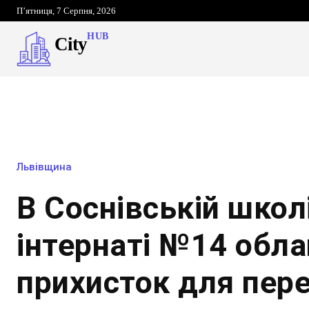
П’ятниця, 7 Серпня, 2026
HUB
City
Львівщина
В Соснівській школ
інтернаті №14 обл
прихисток для пер