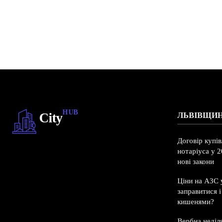
HUB
City
ЛЬВІВЩИ
Договір купі
нотаріуса у 2
нові закони
Ціни на АЗС у
заправитися 
кишенями?
Вербна неділ