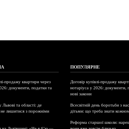
НА
ПОПУЛЯРНЕ
влі-продажу квартири через
Договір купівлі-продажу кварт
026: документи, податки та
нотаріуса у 2026: документи, 
нові закони
 Львові та області: де
Всесвітній день боротьби з на
і не лишитися з порожніми
дітьми: що треба знати кожно
Реформа старшої школи: нареш
я на Львівщині: «Не я б’ю —
вони вже зовсім близько