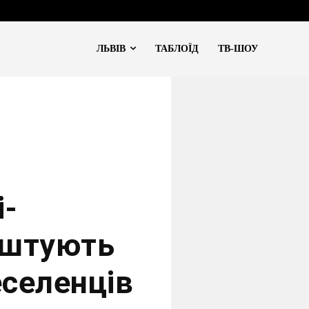
ЛЬВІВ
ТАБЛОЇД
ТВ-ШОУ
і-
аштують
еселенців