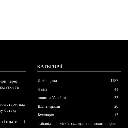
КАТЕГОРІЇ
Львівщина
1187
ири через
податки та
Львів
41
новини України
33
сильством над
Шептицький
26
му батьку
Кулінарія
13
ті є дати — і
Таблоїд — плітки, скандали та новини зірок