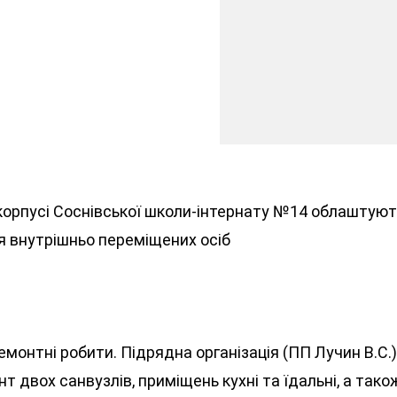
корпусі Соснівської школи-інтернату №14 облаштую
 внутрішньо переміщених осіб
емонтні робити. Підрядна організація (ПП Лучин В.С.
т двох санвузлів, приміщень кухні та їдальні, а тако