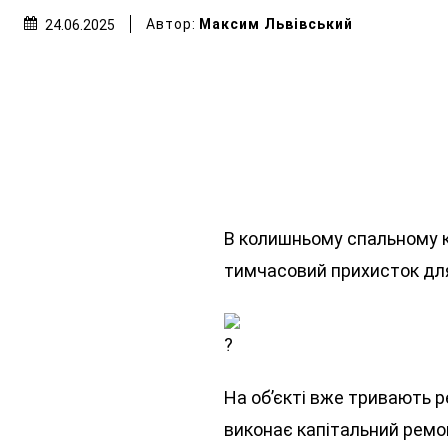
Автор:
Максим Львівський
24.06.2025
В колишньому спальному 
тимчасовий прихисток для
На об’єкті вже тривають р
виконає капітальний ремон