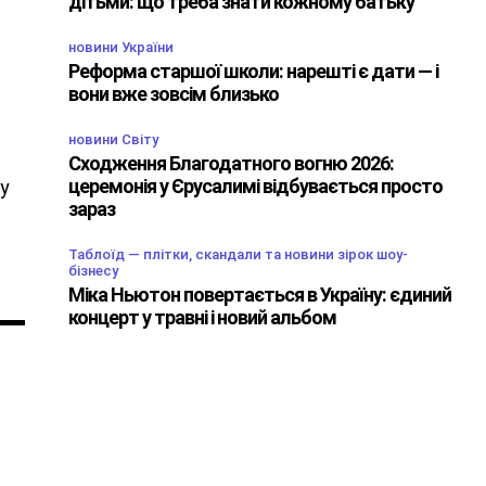
дітьми: що треба знати кожному батьку
новини України
Реформа старшої школи: нарешті є дати — і
вони вже зовсім близько
новини Світу
Сходження Благодатного вогню 2026:
церемонія у Єрусалимі відбувається просто
Ру
зараз
Таблоїд — плітки, скандали та новини зірок шоу-
бізнесу
Міка Ньютон повертається в Україну: єдиний
концерт у травні і новий альбом