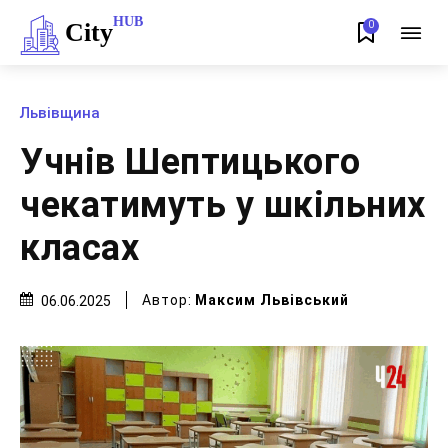
HUB
City
0
Львівщина
Учнів Шептицького
чекатимуть у шкільних
класах
Автор:
Максим Львівський
06.06.2025