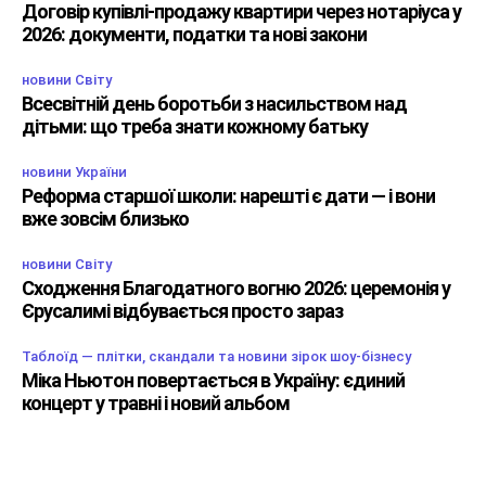
Договір купівлі-продажу квартири через нотаріуса у
2026: документи, податки та нові закони
новини Світу
Всесвітній день боротьби з насильством над
дітьми: що треба знати кожному батьку
новини України
Реформа старшої школи: нарешті є дати — і вони
вже зовсім близько
новини Світу
Сходження Благодатного вогню 2026: церемонія у
Єрусалимі відбувається просто зараз
Таблоїд — плітки, скандали та новини зірок шоу-бізнесу
Міка Ньютон повертається в Україну: єдиний
концерт у травні і новий альбом