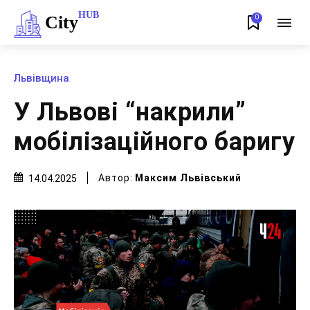
HUB
City
0
Львівщина
У Львові “накрили”
мобілізаційного баригу
Автор:
Максим Львівський
14.04.2025