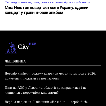
Таблоїд — плітки, скандали та новини зірок шоу-бізнесу
Міка Ньютон повертається в Україну: єдиний
концерт у травні і новий альбом
HUB
City
ЛЬВІВЩИНА
Договір купівлі-продажу квартири через нотаріуса у 2026:
документи, податки та нові закони
Ціни на АЗС у Львові та області: де заправитися і не
лишитися з порожніми кишенями?
Вербна неділя на Львівщині: «Не я б’ю — верба б’є!»