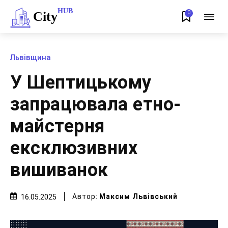
HUB
City
0
Львівщина
У Шептицькому
запрацювала етно-
майстерня
ексклюзивних
вишиванок
Автор:
Максим Львівський
16.05.2025