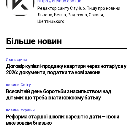
https://cityhub.com.ua
Редактор сайту CityHub. Пишу про новини
Львова, Белза, Радехова, Сокаля,
Шептицького.
Більше новин
Львівщина
Договір купівлі-продажу квартири через нотаріуса у
2026: документи, податки та нові закони
новини Світу
Всесвітній день боротьби з насильством над
дітьми: що треба знати кожному батьку
новини України
Реформа старшої школи: нарешті є дати — і вони
вже зовсім близько