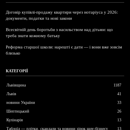
Договір купівлі-продажу квартири через нотаріуса у 2026:
документи, податки та нові закони
Всесвітній день боротьби з насильством над дітьми: що
треба знати кожному батьку
Реформа старшої школи: нарешті є дати — і вони вже зовсім
близько
КАТЕГОРІЇ
Львівщина
1187
Львів
41
новини України
33
Шептицький
26
Кулінарія
13
Таблоїд — плітки, скандали та новини зірок шоу-бізнесу
13