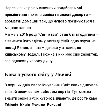
Через кілька років власники придбали
нові
приміщення
і почали
випікати власні десерти
—
ароматні, домашні, такі, що чудово поєднуються з
міцною кавою.
А вже
у 2016 році “Світ кави” став багатодітним
—
з’явилися його «діти» у вигляді філій: одна поруч, на
площі Ринок
, а інша — далеко у столиці,
на
київському Подолі
. І кожна з них має свій характер,
але однакову кавову душу.
Кава з усього світу у Львові
З перших днів свого існування «Світ кави» дивував
гостей
величезним вибором сортів
. Тут можна
знайти зерна з усіх куточків планети, де росте кава —
Ефіопія, Кенія, Руанда, Бурунді
…