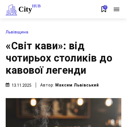
HUB
City
0
Львівщина
«Світ кави»: від
чотирьох столиків до
кавової легенди
Автор:
Максим Львівський
13.11.2025