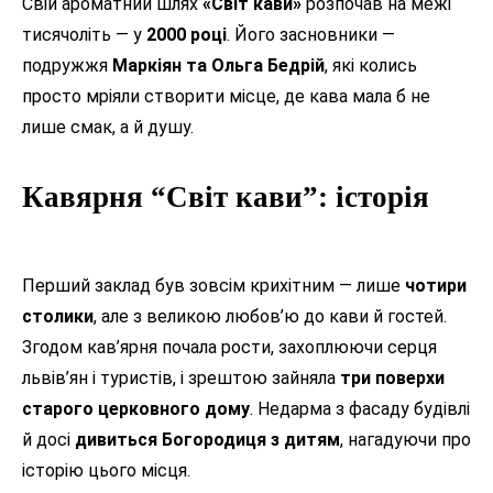
Свій ароматний шлях
«Світ кави»
розпочав на межі
тисячоліть — у
2000 році
. Його засновники —
подружжя
Маркіян та Ольга Бедрій
, які колись
просто мріяли створити місце, де кава мала б не
лише смак, а й душу.
Кавярня “Світ кави”: історія
Перший заклад був зовсім крихітним — лише
чотири
столики
, але з великою любов’ю до кави й гостей.
Згодом кав’ярня почала рости, захоплюючи серця
львів’ян і туристів, і зрештою зайняла
три поверхи
старого церковного дому
. Недарма з фасаду будівлі
й досі
дивиться Богородиця з дитям
, нагадуючи про
історію цього місця.