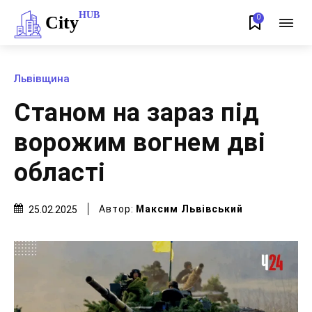
HUB
City
0
Львівщина
Станом на зараз під
ворожим вогнем дві
області
Автор:
Максим Львівський
25.02.2025