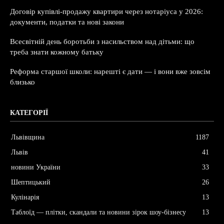
Договір купівлі-продажу квартири через нотаріуса у 2026:
документи, податки та нові закони
Всесвітній день боротьби з насильством над дітьми: що
треба знати кожному батьку
Реформа старшої школи: нарешті є дати — і вони вже зовсім
близько
КАТЕГОРІЇ
Львівщина
1187
Львів
41
новини України
33
Шептицький
26
Кулінарія
13
Таблоїд — плітки, скандали та новини зірок шоу-бізнесу
13