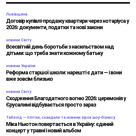
Львівщина
Договір купівлі-продажу квартири через нотаріуса у
2026: документи, податки та нові закони
новини Світу
Всесвітній день боротьби з насильством над
дітьми: що треба знати кожному батьку
новини України
Реформа старшої школи: нарешті є дати — і вони
вже зовсім близько
новини Світу
Сходження Благодатного вогню 2026: церемонія у
Єрусалимі відбувається просто зараз
Таблоїд — плітки, скандали та новини зірок шоу-бізнесу
Міка Ньютон повертається в Україну: єдиний
концерт у травні і новий альбом