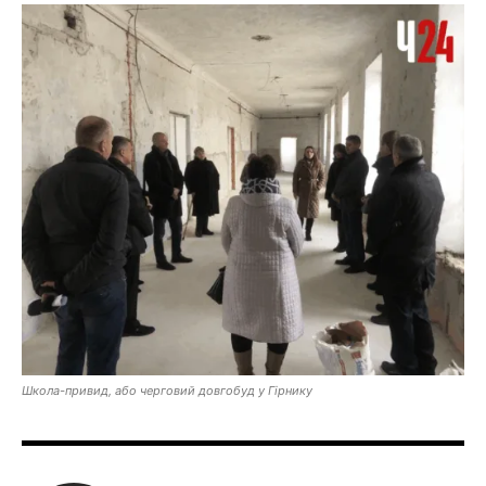
Школа-привид, або черговий довгобуд у Гірнику