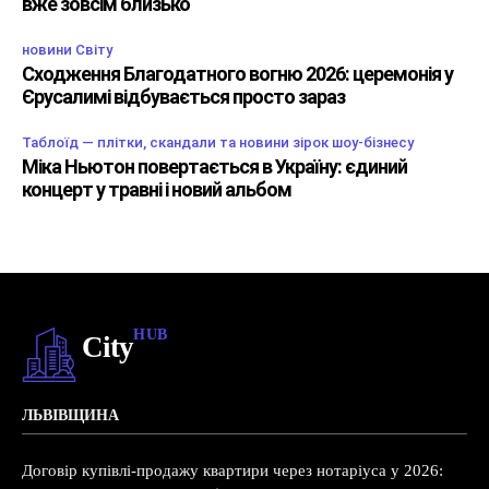
вже зовсім близько
новини Світу
Сходження Благодатного вогню 2026: церемонія у
Єрусалимі відбувається просто зараз
Таблоїд — плітки, скандали та новини зірок шоу-бізнесу
Міка Ньютон повертається в Україну: єдиний
концерт у травні і новий альбом
HUB
City
ЛЬВІВЩИНА
Договір купівлі-продажу квартири через нотаріуса у 2026: