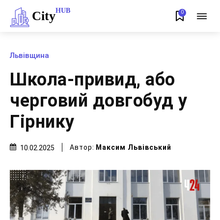
HUB
City
0
Львівщина
Школа-привид, або
черговий довгобуд у
Гірнику
Автор:
Максим Львівський
10.02.2025