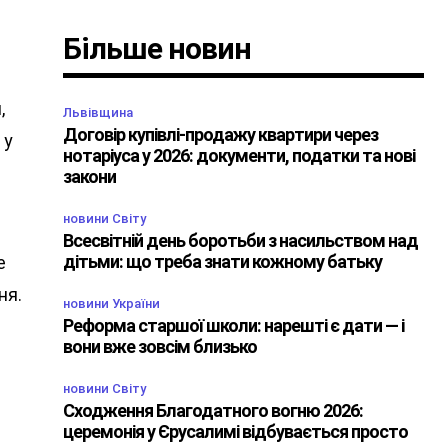
Більше новин
,
Львівщина
Договір купівлі-продажу квартири через
 у
нотаріуса у 2026: документи, податки та нові
закони
новини Світу
Всесвітній день боротьби з насильством над
дітьми: що треба знати кожному батьку
е
ня.
новини України
Реформа старшої школи: нарешті є дати — і
вони вже зовсім близько
новини Світу
Сходження Благодатного вогню 2026:
церемонія у Єрусалимі відбувається просто