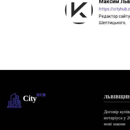
Максим Льв
https://cityhub
Редактор сайту 
Шептицького.
HUB
City
ЛЬВІВЩИ
Договір купі
нотаріуса у 2
нові закони