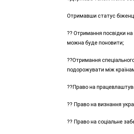
Отримавши статус біженц
?? Отримання посвідки на 
можна буде поновити;
??Отримання спеціальног
подорожувати між країна
??Право на працевлаштува
?? Право на визнання укра
?? Право на соціальне заб