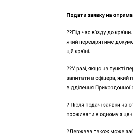
Подати заявку на отрима
??Під час в’їзду до країн
який перевірятиме докуме
цій країні.
??У разі, якщо на пункті 
запитати в офіцера, який 
відділення Прикордонної с
? Після подачі заявки на 
проживати в одному з цент
?Держава також може заб