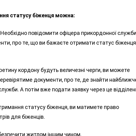
ння статусу біженця можна:
и. Необхідно повідомити офіцера прикордонної служби
нти, про те, що ви бажаєте отримати статус біженця
перетину кордону будуть величезні черги, ви можете
перевірятиме документи, про те, де знайти найближч
лужби. А потім вже подати заявку через це відділен
отримання статусу біженця, ви матимете право
рів для біженців.
езпечити житлом іншим чином.