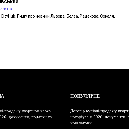
івський
.com.ua
CityHub. Пишу про новини Львова, Белза, Радехова, Сокаля,
НА
ПОПУЛЯРНЕ
влі-продажу квартири через
Договір купівлі-продажу кварт
026: документи, податки та
нотаріуса у 2026: документи, 
нові закони