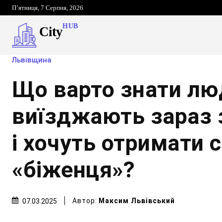
П’ятниця, 7 Серпня, 2026
HUB
City
Львівщина
Що варто знати лю
виїзджають зараз 
і хочуть отримати 
«біженця»?
Автор:
Максим Львівський
07.03.2025