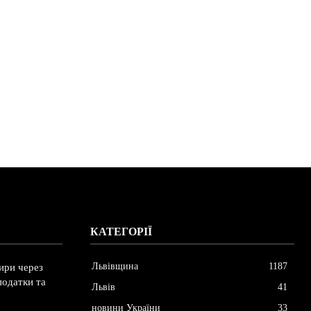
КАТЕГОРІЇ
Львівщина
1187
ири через
податки та
Львів
41
новини України
33