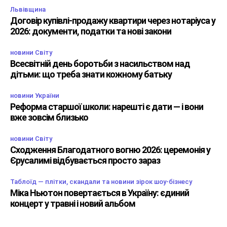
Львівщина
Договір купівлі-продажу квартири через нотаріуса у
2026: документи, податки та нові закони
новини Світу
Всесвітній день боротьби з насильством над
дітьми: що треба знати кожному батьку
новини України
Реформа старшої школи: нарешті є дати — і вони
вже зовсім близько
новини Світу
Сходження Благодатного вогню 2026: церемонія у
Єрусалимі відбувається просто зараз
Таблоїд — плітки, скандали та новини зірок шоу-бізнесу
Міка Ньютон повертається в Україну: єдиний
концерт у травні і новий альбом