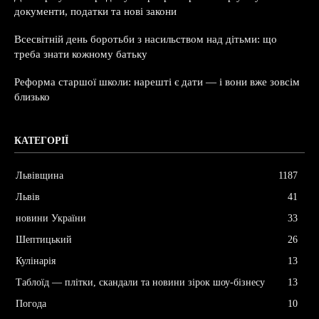
документи, податки та нові закони
Всесвітній день боротьби з насильством над дітьми: що
треба знати кожному батьку
Реформа старшої школи: нарешті є дати — і вони вже зовсім
близько
КАТЕГОРІЇ
Львівщина
1187
Львів
41
новини України
33
Шептицький
26
Кулінарія
13
Таблоїд — плітки, скандали та новини зірок шоу-бізнесу
13
Погода
10