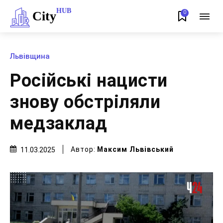
HUB
City
0
Львівщина
Російські нацисти
знову обстріляли
медзаклад
Автор:
Максим Львівський
11.03.2025