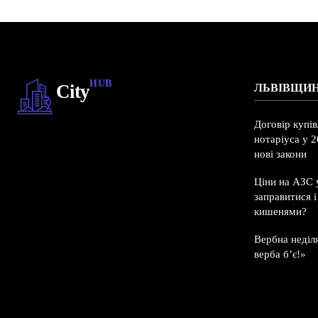
HUB
City
ЛЬВІВЩИ
Договір купі
нотаріуса у 2
нові закони
Ціни на АЗС у
заправитися 
кишенями?
Вербна неділ
верба б’є!»