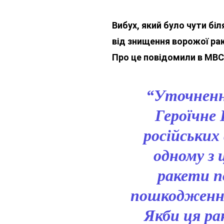
Вибух, який було чути біл
від знищення ворожої рак
Про це повідомили в МВС
“Уточнен
Героїчне
російських
одному з 
ракети п
пошкодження 
Якби ця ра