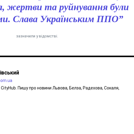
а, жертви та руйнування були
ми. Слава Українським ППО”
зазначили у відомстві.
івський
.com.ua
CityHub. Пишу про новини Львова, Белза, Радехова, Сокаля,