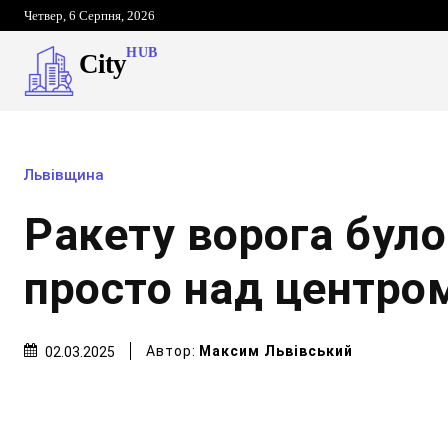
Четвер, 6 Серпня, 2026
HUB
City
Львівщина
Ракету ворога було
просто над центром
Автор:
Максим Львівський
02.03.2025