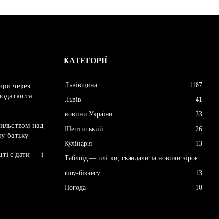
КАТЕГОРІЇ
Львівщина
1187
ири через
податки та
Львів
41
новини України
33
сильством над
Шептицький
26
му батьку
Кулінарія
13
ті є дати — і
Таблоїд — плітки, скандали та новини зірок
шоу-бізнесу
13
Погода
10