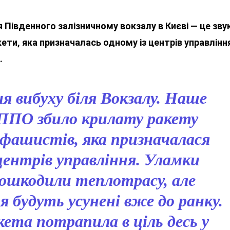
я Південного залізничному вокзалу в Києві — це зву
ети, яка призначалась одному із центрів управлінн
.
ня
вибуху біля Вокзалу
. Наше
 ППО збило крилату ракету
 фашистів, яка призначалася
центрів управління. Уламки
ошкодили теплотрасу, але
будуть усунені вже до ранку.
кета потрапила в ціль десь у