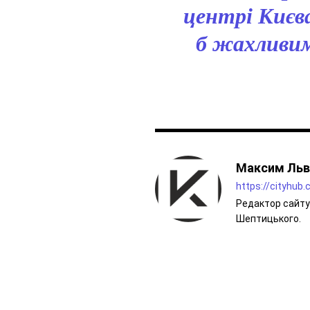
центрі Києв
б жахливи
Максим Льв
https://cityhub
Редактор сайту 
Шептицького.