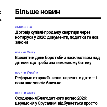
Більше новин
к
я.
Львівщина
Договір купівлі-продажу квартири через
нотаріуса у 2026: документи, податки та нові
закони
новини Світу
Всесвітній день боротьби з насильством над
дітьми: що треба знати кожному батьку
новини України
Реформа старшої школи: нарешті є дати — і
вони вже зовсім близько
новини Світу
Сходження Благодатного вогню 2026:
церемонія у Єрусалимі відбувається просто