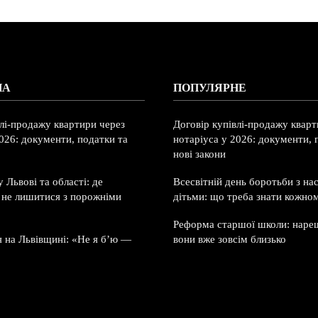
НА
ПОПУЛЯРНЕ
влі-продажу квартири через
Договір купівлі-продажу кварт
026: документи, податки та
нотаріуса у 2026: документи, 
нові закони
 Львові та області: де
Всесвітній день боротьби з на
і не лишитися з порожніми
дітьми: що треба знати кожно
Реформа старшої школи: нареш
я на Львівщині: «Не я б’ю —
вони вже зовсім близько