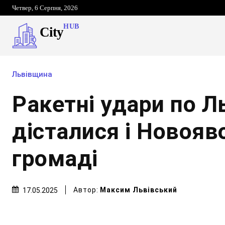
Четвер, 6 Серпня, 2026
HUB
City
Львівщина
Ракетні удари по Л
дісталися і Новояв
громаді
Автор:
Максим Львівський
17.05.2025