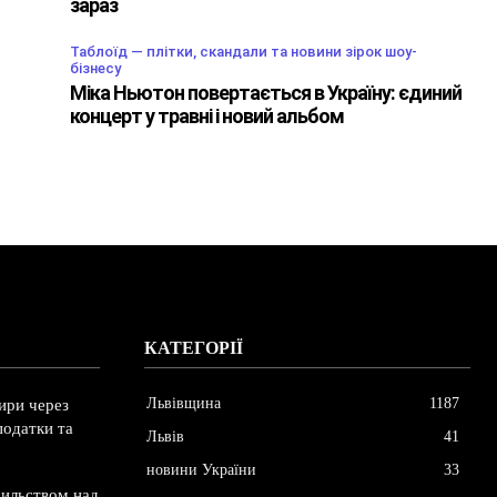
зараз
Таблоїд — плітки, скандали та новини зірок шоу-
бізнесу
Міка Ньютон повертається в Україну: єдиний
концерт у травні і новий альбом
КАТЕГОРІЇ
Львівщина
1187
ири через
податки та
Львів
41
новини України
33
сильством над