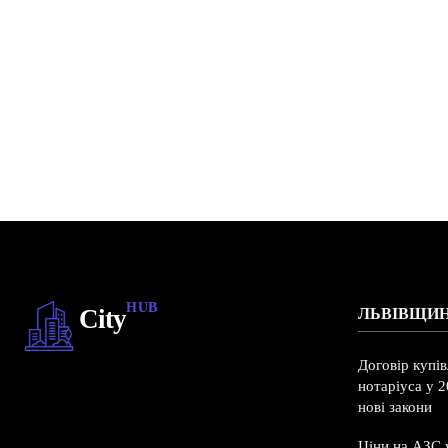
HUB
City
ЛЬВІВЩИ
Договір купі
нотаріуса у 2
нові закони
Ціни на АЗС у