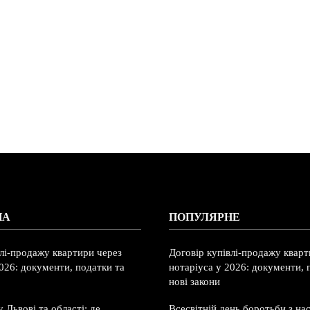
НА
ПОПУЛЯРНЕ
влі-продажу квартири через
Договір купівлі-продажу кварт
026: документи, податки та
нотаріуса у 2026: документи, 
нові закони
 Львові та області: де
Всесвітній день боротьби з на