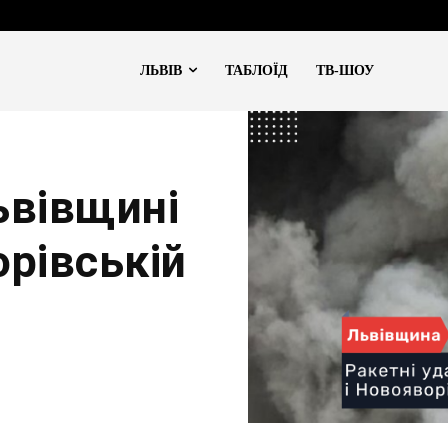
ЛЬВІВ
ТАБЛОЇД
ТВ-ШОУ
ьвівщині
орівській