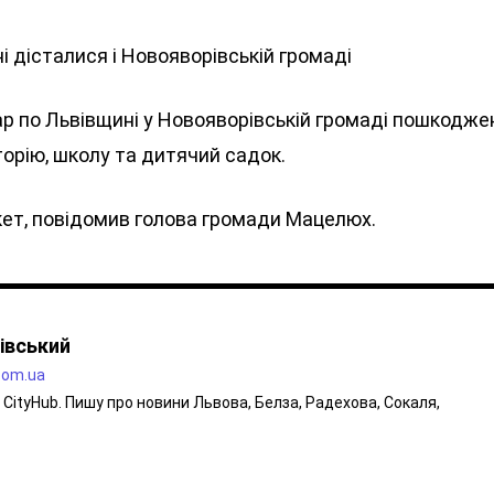
і дісталися і Новояворівській громаді
ар по Львівщині у Новояворівській громаді пошкодже
торію, школу та дитячий садок.
кет, повідомив голова громади Мацелюх.
івський
.com.ua
CityHub. Пишу про новини Львова, Белза, Радехова, Сокаля,