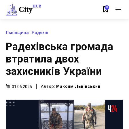
HUB
City
0
Львівщина
Радехів
Радехівська громада
втратила двох
захисників України
Автор:
Максим Львівський
01.06.2025