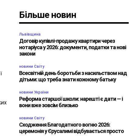
Більше новин
Львівщина
Договір купівлі-продажу квартири через
нотаріуса у 2026: документи, податки та нові
закони
новини Світу
Всесвітній день боротьби з насильством над
ї
дітьми: що треба знати кожному батьку
новини України
Реформа старшої школи: нарешті є дати — і
ких
вони вже зовсім близько
новини Світу
Сходження Благодатного вогню 2026:
церемонія у Єрусалимі відбувається просто