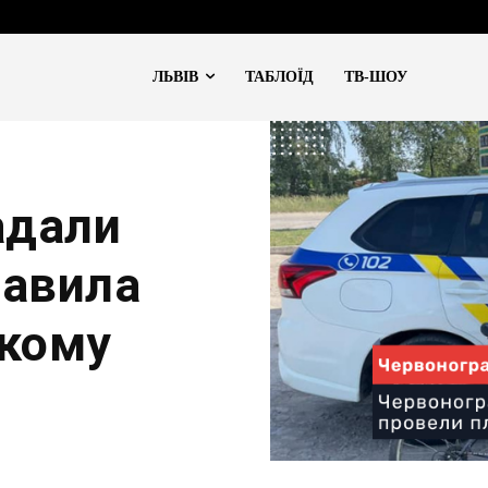
ЛЬВІВ
ТАБЛОЇД
ТВ-ШОУ
адали
равила
ькому