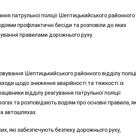
ання патрульної поліції Шептицькийського районного
водіями профілактичні бесіди та розповіли до яких
тування правилами дорожнього руху.
говування Шептицькийського районного відділу поліці
аходи щодо зниження аварійності та тяжкості їх
працівники відділу реагування патрульної поліції
огах та розповідають водіям про основні правила, я
на автошляхах.
их, які забезпечують безпеку дорожнього руху,