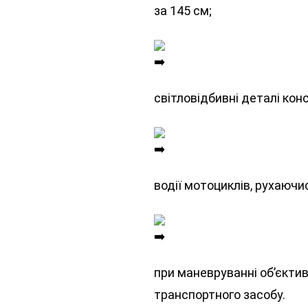
за 145 см;
світловідбивні деталі конс
водії мотоциклів, рухаючи
при маневруванні об’єктив
транспортного засобу.