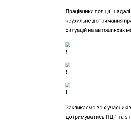
Працівники поліції і нада
неухильне дотримання пра
ситуацій на автошляхах мі
Закликаємо всіх учасникі
дотримуватись ПДР та з п