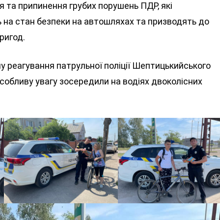
 та припинення грубих порушень ПДР, які
на стан безпеки на автошляхах та призводять до
ригод.
лу реагування патрульної поліції Шептицькийського
 особливу увагу зосередили на водіях двоколісних