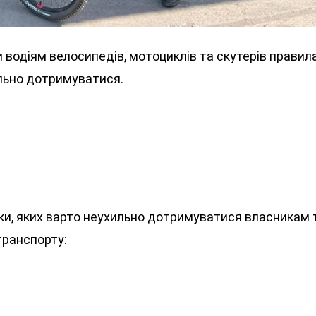
 водіям велосипедів, мотоциклів та скутерів правил
ильно дотримуватися.
и, яких варто неухильно дотримуватися власникам 
транспорту: