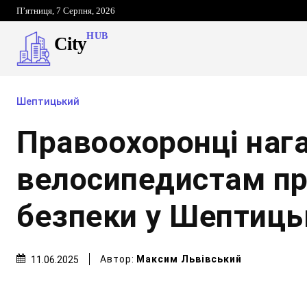
П’ятниця, 7 Серпня, 2026
HUB
City
Шептицький
Правоохоронці наг
велосипедистам п
безпеки у Шептиц
Автор:
Максим Львівський
11.06.2025