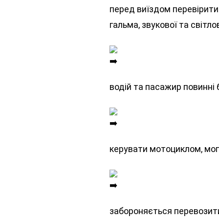
перед виїздом перевірити
гальма, звукової та світлов
водій та пасажир повинні
керувати мотоциклом, моп
забороняється перевозити 