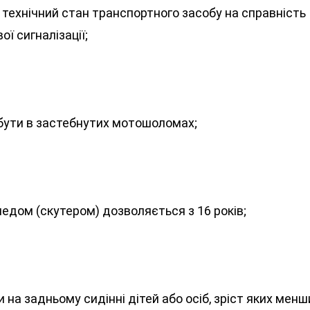
 технічний стан транспортного засобу на справність
ої сигналізації;
 бути в застебнутих мотошоломах;
едом (скутером) дозволяється з 16 років;
на задньому сидінні дітей або осіб, зріст яких менш