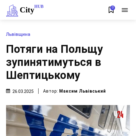
HUB
City
0
Львівщина
Потяги на Польщу
зупинятимуться в
Шептицькому
Автор:
Максим Львівський
26.03.2025