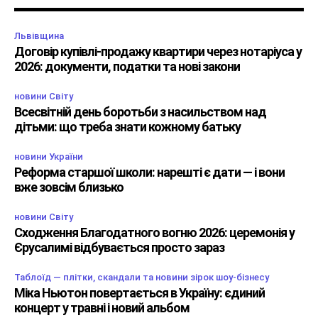
Львівщина
Договір купівлі-продажу квартири через нотаріуса у
2026: документи, податки та нові закони
новини Світу
Всесвітній день боротьби з насильством над
дітьми: що треба знати кожному батьку
новини України
Реформа старшої школи: нарешті є дати — і вони
вже зовсім близько
новини Світу
Сходження Благодатного вогню 2026: церемонія у
Єрусалимі відбувається просто зараз
Таблоїд — плітки, скандали та новини зірок шоу-бізнесу
Міка Ньютон повертається в Україну: єдиний
концерт у травні і новий альбом