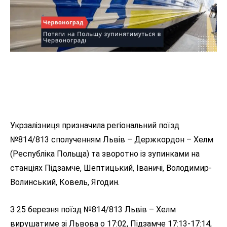
Укрзалізниця призначила регіональний поїзд
№814/813 сполученням Львів – Держкордон – Хелм
(Республіка Польща) та зворотно із зупинками на
станціях Підзамче, Шептицький, Іваничі, Володимир-
Волинський, Ковель, Ягодин.
З 25 березня поїзд №814/813 Львів – Хелм
вирушатиме зі Львова о 17:02, Підзамче 17:13-17:14,