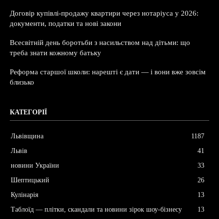
Договір купівлі-продажу квартири через нотаріуса у 2026:
документи, податки та нові закони
Всесвітній день боротьби з насильством над дітьми: що
треба знати кожному батьку
Реформа старшої школи: нарешті є дати — і вони вже зовсім
близько
КАТЕГОРІЇ
Львівщина
1187
Львів
41
новини України
33
Шептицький
26
Кулінарія
13
Таблоїд — плітки, скандали та новини зірок шоу-бізнесу
13