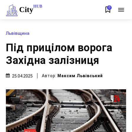
HUB
City
0
Львівщина
Під прицілом ворога
Західна залізниця
Автор:
Максим Львівський
25.04.2025