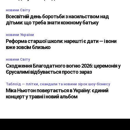
новини Світу
Всесвітній день боротьби з насильством над
дітьми: що треба знати кожному батьку
новини України
Реформа старшої школи: нарешті є дати — і вони
вже зовсім близько
новини Світу
Сходження Благодатного вогню 2026: церемонія у
Єрусалимі відбувається просто зараз
Таблоїд — плітки, скандали та новини зірок шоу-бізнесу
Міка Ньютон повертається в Україну: єдиний
концерт у травні і новий альбом