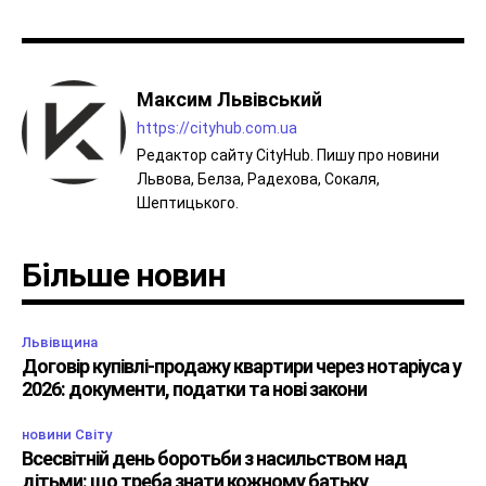
Максим Львівський
https://cityhub.com.ua
Редактор сайту CityHub. Пишу про новини
Львова, Белза, Радехова, Сокаля,
Шептицького.
Більше новин
Львівщина
Договір купівлі-продажу квартири через нотаріуса у
2026: документи, податки та нові закони
новини Світу
Всесвітній день боротьби з насильством над
дітьми: що треба знати кожному батьку