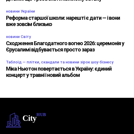
новини України
Реформа старшої школи: нарешті є дати — і вони
вже зовсім близько
новини Світу
Сходження Благодатного вогню 2026: церемонія у
Єрусалимі відбувається просто зараз
Таблоїд — плітки, скандали та новини зірок шоу-бізнесу
Міка Ньютон повертається в Україну: єдиний
концерт у травні і новий альбом
HUB
City