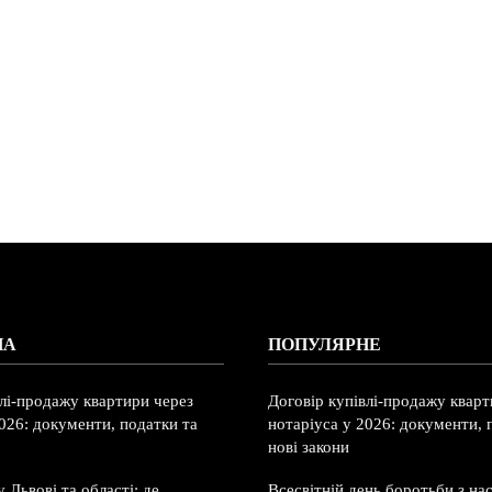
НА
ПОПУЛЯРНЕ
влі-продажу квартири через
Договір купівлі-продажу кварт
026: документи, податки та
нотаріуса у 2026: документи, 
нові закони
 Львові та області: де
Всесвітній день боротьби з на