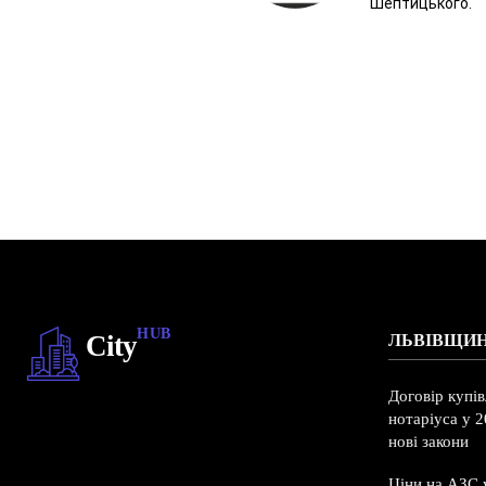
Шептицького.
HUB
City
ЛЬВІВЩИ
Договір купі
нотаріуса у 2
нові закони
Ціни на АЗС у