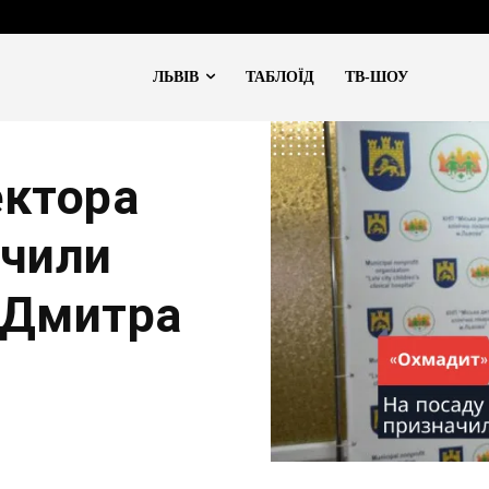
ЛЬВІВ
ТАБЛОЇД
ТВ-ШОУ
ектора
ачили
я Дмитра