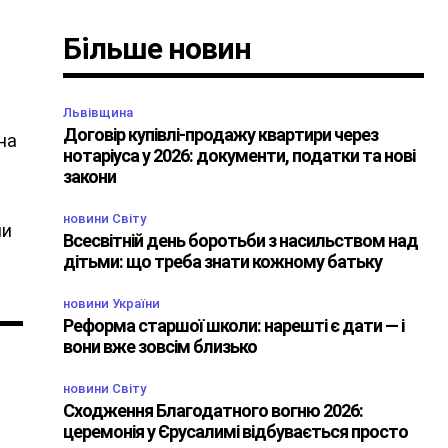
Більше новин
Львівщина
Договір купівлі-продажу квартири через
 на
нотаріуса у 2026: документи, податки та нові
закони
новини Світу
ши
Всесвітній день боротьби з насильством над
дітьми: що треба знати кожному батьку
новини України
Реформа старшої школи: нарешті є дати — і
вони вже зовсім близько
новини Світу
Сходження Благодатного вогню 2026:
церемонія у Єрусалимі відбувається просто