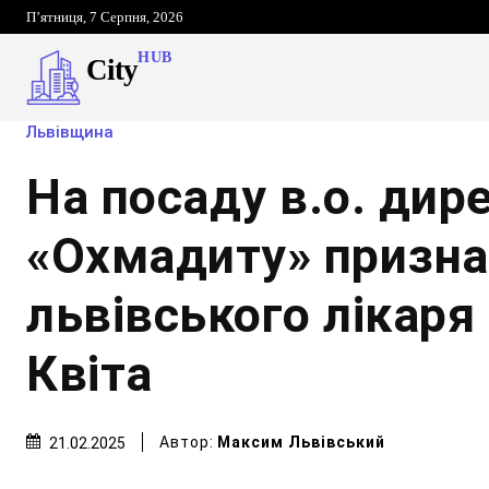
П’ятниця, 7 Серпня, 2026
HUB
City
Львівщина
На посаду в.о. дир
«Охмадиту» призн
львівського лікар
Квіта
Автор:
Максим Львівський
21.02.2025