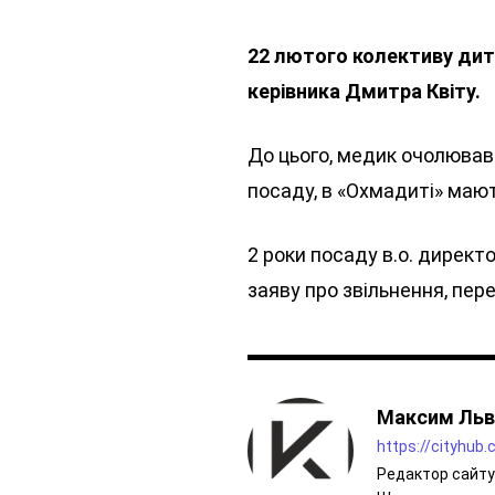
22 лютого колективу дит
керівника Дмитра Квіту.
До цього, медик очолював 
посаду, в «Охмадиті» маю
2 роки посаду в.о. дирек
заяву про звільнення, пер
Максим Льв
https://cityhub
Редактор сайту 