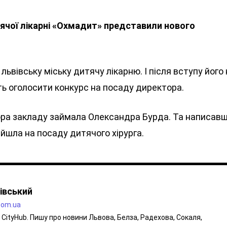
ячої лікарні «Охмадит» представили нового
львівську міську дитячу лікарню. І після вступу його
ть оголосити конкурс на посаду директора.
тора закладу займала Олександра Бурда. Та написав
ейшла на посаду дитячого хірурга.
івський
.com.ua
CityHub. Пишу про новини Львова, Белза, Радехова, Сокаля,