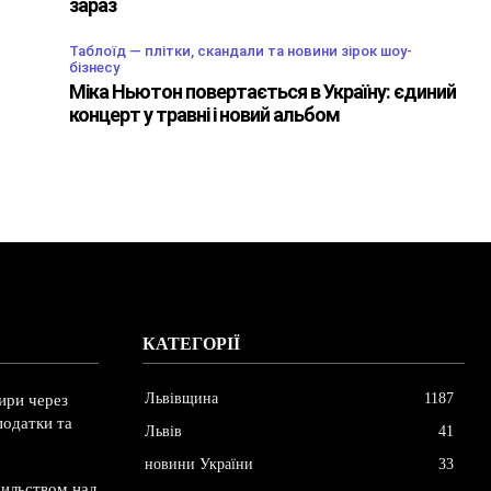
зараз
Таблоїд — плітки, скандали та новини зірок шоу-
бізнесу
Міка Ньютон повертається в Україну: єдиний
концерт у травні і новий альбом
КАТЕГОРІЇ
Львівщина
1187
ири через
податки та
Львів
41
новини України
33
сильством над