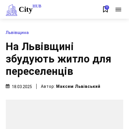
HUB
City
0
Львівщина
На Львівщині
збудують житло для
переселенців
Автор:
Максим Львівський
18.03.2025