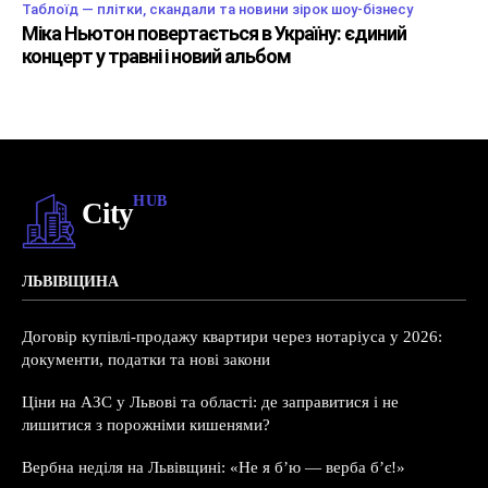
Таблоїд — плітки, скандали та новини зірок шоу-бізнесу
Міка Ньютон повертається в Україну: єдиний
концерт у травні і новий альбом
HUB
City
ЛЬВІВЩИНА
Договір купівлі-продажу квартири через нотаріуса у 2026:
документи, податки та нові закони
Ціни на АЗС у Львові та області: де заправитися і не
лишитися з порожніми кишенями?
Вербна неділя на Львівщині: «Не я б’ю — верба б’є!»