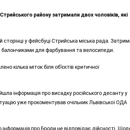
е Стрийського району затримали двох чоловіків, які
й сторінці у фейсбуці Стрийська міська рада. Затрим
 з балончиками для фарбування та велосипеди.
лено кілька міток біля об’єктів критичної
дійшла інформація про висадку російського десанту у
итуацію уже прокоментував очільник Львівської ОДА
 інформація про Броди не відповідає дійсності. Щод