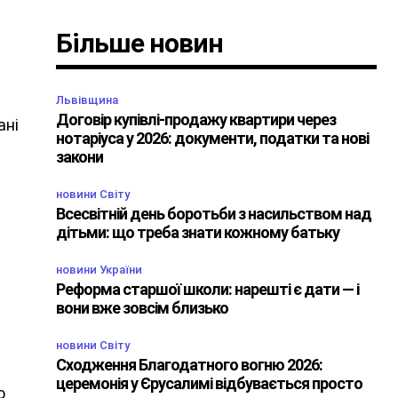
Більше новин
Львівщина
Договір купівлі-продажу квартири через
ані
нотаріуса у 2026: документи, податки та нові
закони
новини Світу
Всесвітній день боротьби з насильством над
дітьми: що треба знати кожному батьку
новини України
Реформа старшої школи: нарешті є дати — і
вони вже зовсім близько
новини Світу
Сходження Благодатного вогню 2026:
церемонія у Єрусалимі відбувається просто
о