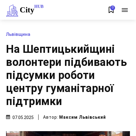
HUB
City
0
Львівщина
На Шептицькийщині
волонтери підбивають
підсумки роботи
центру гуманітарної
підтримки
Автор:
Максим Львівський
07.05.2025