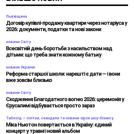
Львівщина
Договір купівлі-продажу квартири через нотаріуса у
2026: документи, податки та нові закони
новини Світу
Всесвітній день боротьби з насильством над
дітьми: що треба знати кожному батьку
новини України
Реформа старшої школи: нарешті є дати — і вони
вже зовсім близько
новини Світу
Сходження Благодатного вогню 2026: церемонія у
Єрусалимі відбувається просто зараз
Таблоїд — плітки, скандали та новини зірок шоу-бізнесу
Міка Ньютон повертається в Україну: єдиний
концерт у травні і новий альбом