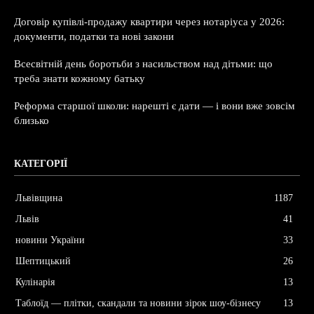
Договір купівлі-продажу квартири через нотаріуса у 2026:
документи, податки та нові закони
Всесвітній день боротьби з насильством над дітьми: що
треба знати кожному батьку
Реформа старшої школи: нарешті є дати — і вони вже зовсім
близько
КАТЕГОРІЇ
Львівщина
1187
Львів
41
новини України
33
Шептицький
26
Кулінарія
13
Таблоїд — плітки, скандали та новини зірок шоу-бізнесу
13