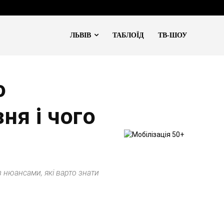
ЛЬВІВ
ТАБЛОЇД
ТВ-ШОУ
о
ня і чого
з нюансами, які варто знати