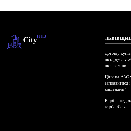
HUB
City
ЛЬВІВЩИ
Договір купі
нотаріуса у 2
нові закони
Ціни на АЗС у
заправитися 
кишенями?
Вербна неділ
верба б’є!»