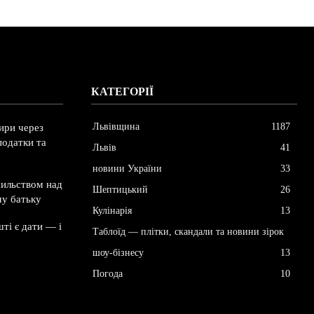
КАТЕГОРІЇ
Львівщина
1187
ири через
податки та
Львів
41
новини України
33
сильством над
Шептицький
26
му батьку
Кулінарія
13
ті є дати — і
Таблоїд — плітки, скандали та новини зірок
шоу-бізнесу
13
Погода
10