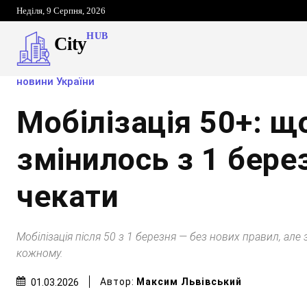
Неділя, 9 Серпня, 2026
HUB
City
новини України
Мобілізація 50+: щ
змінилось з 1 берез
чекати
Мобілізація після 50 з 1 березня — без нових правил, але 
кожному.
Автор:
Максим Львівський
01.03.2026