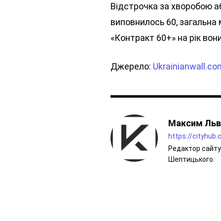
Відстрочка за хворобою а
виповнилось 60, загальна м
«Контракт 60+» на рік во
Джерело:
Ukrainianwall.co
Максим Льв
https://cityhub
Редактор сайту 
Шептицького.