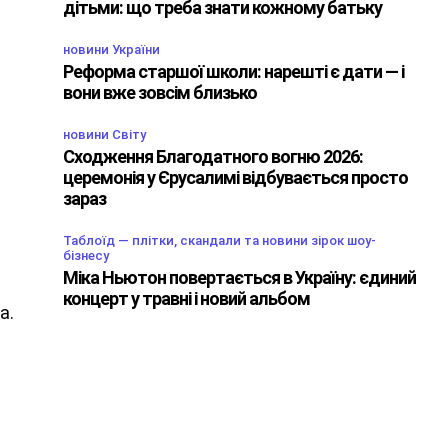
дітьми: що треба знати кожному батьку
новини України
Реформа старшої школи: нарешті є дати — і
вони вже зовсім близько
новини Світу
Сходження Благодатного вогню 2026:
церемонія у Єрусалимі відбувається просто
зараз
Таблоїд — плітки, скандали та новини зірок шоу-
бізнесу
Міка Ньютон повертається в Україну: єдиний
концерт у травні і новий альбом
а.