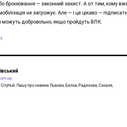
бо бронювання — законний захист. А от тим, кому вж
обілізація не загрожує. Але — і це цікаво — підписат
ни можуть добровільно, якщо пройдуть ВЛК.
m
івський
.com.ua
CityHub. Пишу про новини Львова, Белза, Радехова, Сокаля,