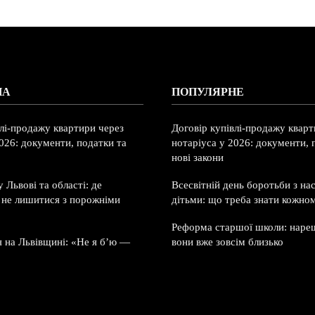
НА
ПОПУЛЯРНЕ
влі-продажу квартири через
Договір купівлі-продажу кварт
026: документи, податки та
нотаріуса у 2026: документи, 
нові закони
 Львові та області: де
Всесвітній день боротьби з на
і не лишитися з порожніми
дітьми: що треба знати кожно
Реформа старшої школи: нареш
я на Львівщині: «Не я б’ю —
вони вже зовсім близько