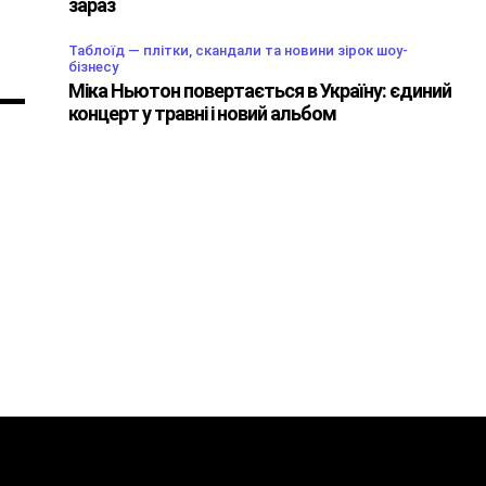
ь
зараз
Таблоїд — плітки, скандали та новини зірок шоу-
бізнесу
Міка Ньютон повертається в Україну: єдиний
концерт у травні і новий альбом