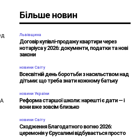
Більше новин
ед
Львівщина
Договір купівлі-продажу квартири через
нотаріуса у 2026: документи, податки та нові
закони
новини Світу
Всесвітній день боротьби з насильством над
дітьми: що треба знати кожному батьку
новини України
Реформа старшої школи: нарешті є дати — і
 А
вони вже зовсім близько
новини Світу
Сходження Благодатного вогню 2026:
церемонія у Єрусалимі відбувається просто