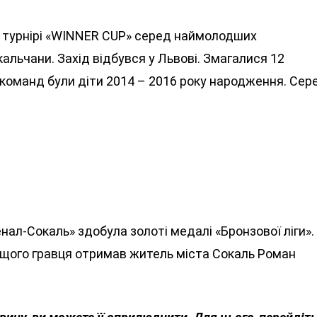
 турнірі «WINNER CUP» серед наймолодших
альчани. Захід відбувся у Львові. Змагалися 12
команд були діти 2014 – 2016 року народження. Сер
ал-Сокаль» здобула золоті медалі «Бронзової ліги».
ащого гравця отримав житель міста Сокаль Роман