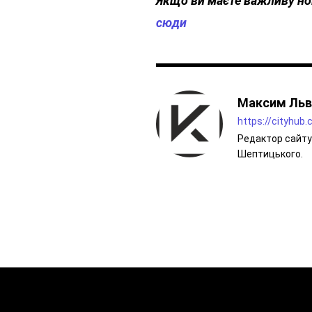
Якщо
ви
маєте
важливу
но
сюди
Максим Льв
https://cityhub
Редактор сайту 
Шептицького.