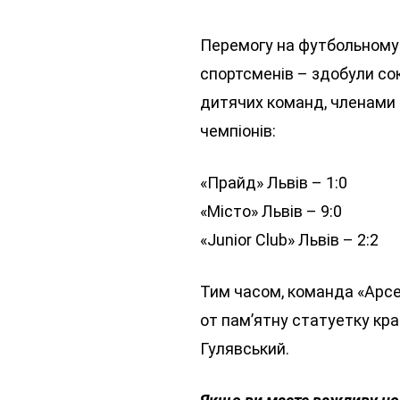
Перемогу на футбольному
спортсменів – здобули сок
дитячих команд, членами 
чемпіонів:
«Прайд» Львів – 1:0
«Місто» Львів – 9:0
«Junior Club» Львів – 2:2
Тим часом, команда «Арсен
от пам’ятну статуетку кр
Гулявський.