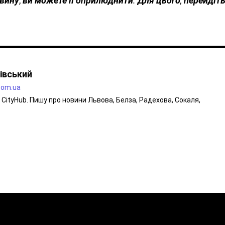
вину
,
ви
можете
її
оприлюднити
.
Для
цього
,
перейдіт
івський
.com.ua
CityHub. Пишу про новини Львова, Белза, Радехова, Сокаля,