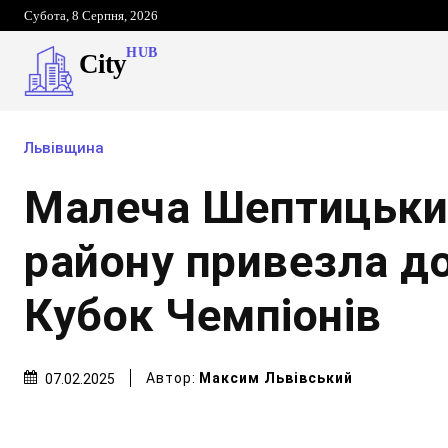
Субота, 8 Серпня, 2026
HUB
City
Львівщина
Малеча Шептицьки
району привезла д
Кубок Чемпіонів
Автор:
Максим Львівський
07.02.2025