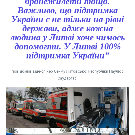
бронежилети тощо.
Важливо, що підтримка
України є не тільки на рівні
держави, адже кожна
людина у Литві хоче чимось
допомогти. У Литві 100%
підтримка України”
повідомив віце-спікер Сейму Литовської Республіки Паулюс
Саударгас.