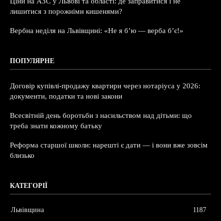
Ціни на АЗС у Львові та області: де заправитися і не
лишитися з порожніми кишенями?
Вербна неділя на Львівщині: «Не я б’ю — верба б’є!»
ПОПУЛЯРНЕ
Договір купівлі-продажу квартири через нотаріуса у 2026:
документи, податки та нові закони
Всесвітній день боротьби з насильством над дітьми: що
треба знати кожному батьку
Реформа старшої школи: нарешті є дати — і вони вже зовсім
близько
КАТЕГОРІЇ
Львівщина
1187