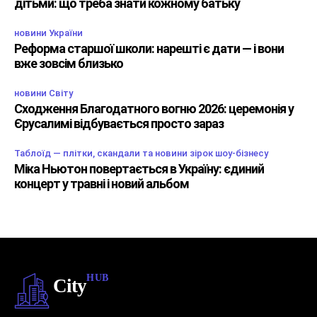
дітьми: що треба знати кожному батьку
новини України
Реформа старшої школи: нарешті є дати — і вони
вже зовсім близько
новини Світу
Сходження Благодатного вогню 2026: церемонія у
Єрусалимі відбувається просто зараз
Таблоїд — плітки, скандали та новини зірок шоу-бізнесу
Міка Ньютон повертається в Україну: єдиний
концерт у травні і новий альбом
HUB
City