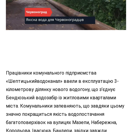
Працівники комунального підприємства
«Шептицькийводоканал» ввели в експлуатацію 3-
кілометрову ділянку нового водогону, що з’єднує
Бендюзький водозабір із житловими кварталами
міста. Комунальники запевняють, що завдяки цьому
значно покращиться якість водопостачання
багатоповерхівок на вулицях Мазепи, Набережна,
Корольова, Івасюка, Бандери, звідки завжди