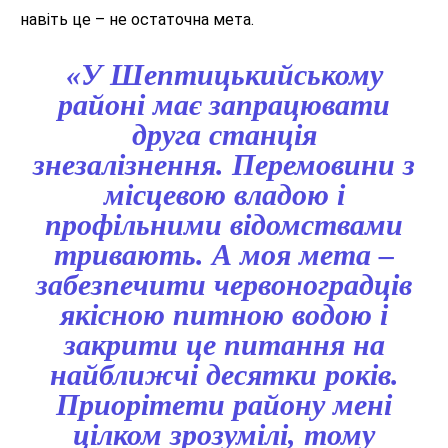
навіть це – не остаточна мета.
«У Шептицькийському
районі має запрацювати
друга станція
знезалізнення. Перемовини з
місцевою владою і
профільними відомствами
тривають. А моя мета –
забезпечити червоноградців
якісною питною водою і
закрити це питання на
найближчі десятки років.
Приорітети району мені
цілком зрозумілі, тому