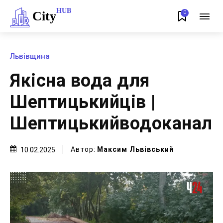
HUB
City
0
Львівщина
Якісна вода для
Шептицькийців |
Шептицькийводоканал
Автор:
Максим Львівський
10.02.2025