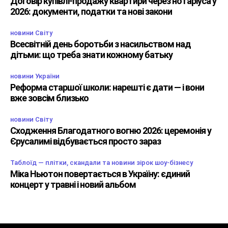
Договір купівлі-продажу квартири через нотаріуса у
2026: документи, податки та нові закони
новини Світу
Всесвітній день боротьби з насильством над
дітьми: що треба знати кожному батьку
новини України
Реформа старшої школи: нарешті є дати — і вони
вже зовсім близько
новини Світу
Сходження Благодатного вогню 2026: церемонія у
Єрусалимі відбувається просто зараз
Таблоїд — плітки, скандали та новини зірок шоу-бізнесу
Міка Ньютон повертається в Україну: єдиний
концерт у травні і новий альбом