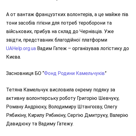
А от вантаж французтких волонтерів, а це майже пів
тони засобів гігієни для потреб тероборони та
військових, прибув на склад до Чернівців. Уже
звідти, представник благодійної платформи
UAHelp.org.ua
Вадим Гатеж – організував логістику до
Києва.
Засновниця БО “
Фонд Родини Камельчуків
”
Тетяна Камельчук висловила окрему подяку за
активну волонтерську роботу Григорію Шевчуку,
Роману Андріюку, Володимиру Штангєєву, Олегу
Рябикіну, Кирилу Рябикіну, Сергію Дмитруку, Валерію
Давидюку та Вадиму Гатежу.