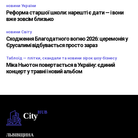
новини України
Реформа старшої школи: нарешті є дати — і вони
вже зовсім близько
новини Світу
Сходження Благодатного вогню 2026: церемонія у
Єрусалимі відбувається просто зараз
Таблоїд — плітки, скандали та новини зірок шоу-бізнесу
Міка Ньютон повертається в Україну: єдиний
концерт у травні і новий альбом
HUB
City
ЛЬВІВЩИНА