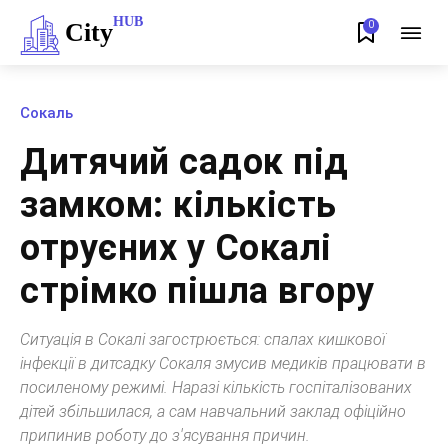
HUB
City
0
Сокаль
Дитячий садок під
замком: кількість
отруєних у Сокалі
стрімко пішла вгору
Ситуація в Сокалі загострюється: спалах кишкової
інфекції в дитсадку Сокаля змусив медиків працювати в
посиленому режимі. Наразі кількість госпіталізованих
дітей збільшилася, а сам навчальний заклад офіційно
припинив роботу до з'ясування причин.