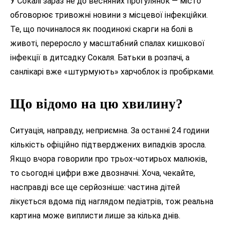
У Сокалі зараз не до весняних прогулянок — місто
обговорює тривожні новини з місцевої інфекційки.
Те, що починалося як поодинокі скарги на болі в
животі, переросло у масштабний спалах кишкової
інфекції в дитсадку Сокаля. Батьки в розпачі, а
санлікарі вже «штурмують» харчоблок із пробірками.
Що відомо на цю хвилину?
Ситуація, направду, неприємна. За останні 24 години
кількість офіційно підтверджених випадків зросла.
Якщо вчора говорили про трьох-чотирьох малюків,
то сьогодні цифри вже двозначні. Хоча, чекайте,
насправді все ще серйозніше: частина дітей
лікується вдома під наглядом педіатрів, тож реальна
картина може виплисти лише за кілька днів.