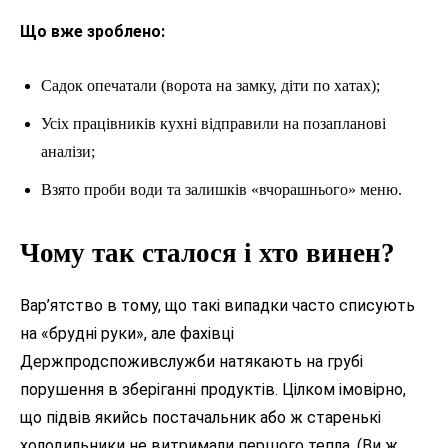
Що вже зроблено:
Садок опечатали (ворота на замку, діти по хатах);
Усіх працівників кухні відправили на позапланові
аналізи;
Взято проби води та залишків «вчорашнього» меню.
Чому так сталося і хто винен?
Вар’ятство в тому, що такі випадки часто списують
на «брудні руки», але фахівці
Держпродспоживслужби натякають на грубі
порушення в зберіганні продуктів. Цілком імовірно,
що підвів якийсь постачальник або ж старенькі
холодильники не витримали першого тепла. (Ви ж