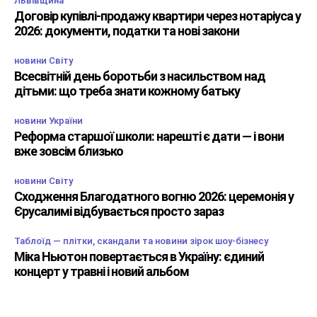
Львівщина
Договір купівлі-продажу квартири через нотаріуса у
2026: документи, податки та нові закони
новини Світу
Всесвітній день боротьби з насильством над
дітьми: що треба знати кожному батьку
новини України
Реформа старшої школи: нарешті є дати — і вони
вже зовсім близько
новини Світу
Сходження Благодатного вогню 2026: церемонія у
Єрусалимі відбувається просто зараз
Таблоїд — плітки, скандали та новини зірок шоу-бізнесу
Міка Ньютон повертається в Україну: єдиний
концерт у травні і новий альбом