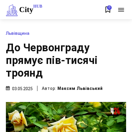
HUB
City
0
Львівщина
До Червонграду
прямує пів-тисячі
троянд
Автор:
Максим Львівський
03.05.2025