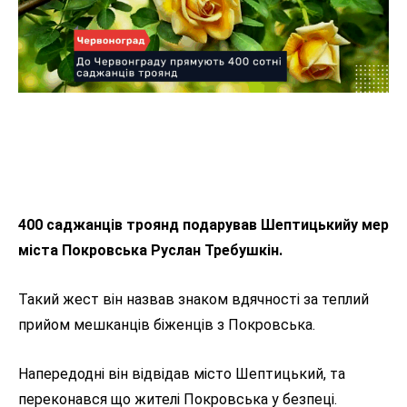
400 саджанців троянд подарував Шептицькийу мер
міста Покровська Руслан Требушкін.
Такий жест він назвав знаком вдячності за теплий
прийом мешканців біженців з Покровська.
Напередодні він відвідав місто Шептицький, та
переконався що жителі Покровська у безпеці.