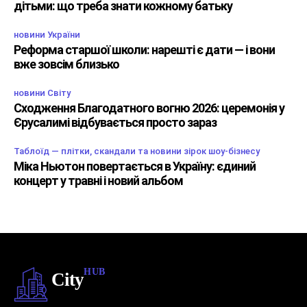
дітьми: що треба знати кожному батьку
новини України
Реформа старшої школи: нарешті є дати — і вони
вже зовсім близько
новини Світу
Сходження Благодатного вогню 2026: церемонія у
Єрусалимі відбувається просто зараз
Таблоїд — плітки, скандали та новини зірок шоу-бізнесу
Міка Ньютон повертається в Україну: єдиний
концерт у травні і новий альбом
HUB
City