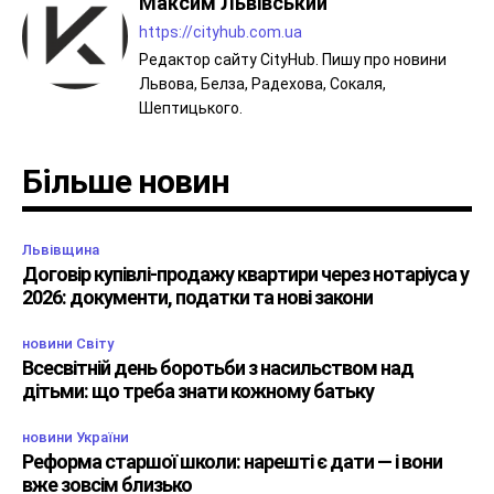
Максим Львівський
https://cityhub.com.ua
Редактор сайту CityHub. Пишу про новини
Львова, Белза, Радехова, Сокаля,
Шептицького.
Більше новин
Львівщина
Договір купівлі-продажу квартири через нотаріуса у
2026: документи, податки та нові закони
новини Світу
Всесвітній день боротьби з насильством над
дітьми: що треба знати кожному батьку
новини України
Реформа старшої школи: нарешті є дати — і вони
вже зовсім близько