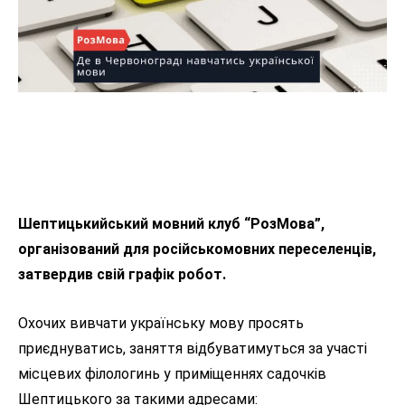
Шептицькийський мовний клуб “РозМова”,
організований для російськомовних переселенців,
затвердив свій графік робот.
Охочих вивчати українську мову просять
приєднуватись, заняття відбуватимуться за участі
місцевих філологинь у приміщеннях садочків
Шептицького за такими адресами: