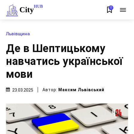
HUB
City
0
Львівщина
Де в Шептицькому
навчатись української
мови
Автор:
Максим Львівський
23.03.2025