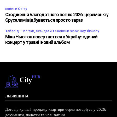
новини Світу
Сходження Благодатного вогню 2026: церемонія у
Єрусалимі відбувається просто зараз
Таблоїд — плітки, скандали та новини зірок шоу-бізнесу
Міка Ньютон повертається в Україну: єдиний
концерт у травні і новий альбом
HUB
City
ЛЬВІВЩИНА
Договір купівлі-продажу квартири через нотаріуса у 2026:
документи, податки та нові закони