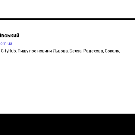
івський
.com.ua
CityHub. Пишу про новини Львова, Белза, Радехова, Сокаля,