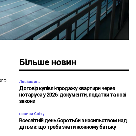
Більше новин
ого
Львівщина
Договір купівлі-продажу квартири через
нотаріуса у 2026: документи, податки та нові
закони
новини Світу
Всесвітній день боротьби з насильством над
дітьми: що треба знати кожному батьку