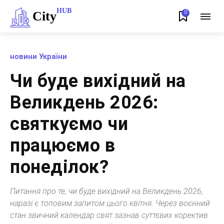
HUB
City
0
новини України
Чи буде вихідний на
Великдень 2026:
святкуємо чи
працюємо в
понеділок?
Питання про те, чи буде вихідний на Великдень 2026,
наразі є топовим запитом цього квітня. Через воєнний
стан звичний календар свят зазнав суттєвих коректив