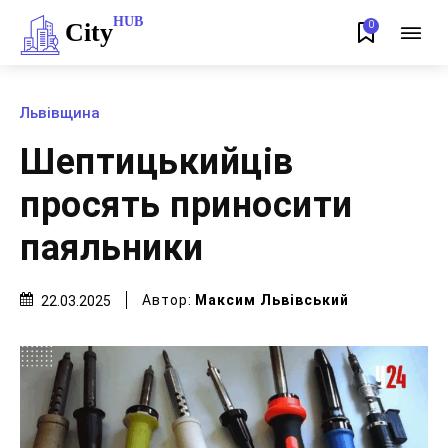
HUB
City
0
Львівщина
Шептицькийців
просять приносити
паяльники
Автор:
Максим Львівський
22.03.2025