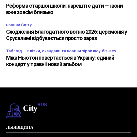
Реформа старшої школи: нарешті є дати — і вони
вже зовсім близько
новини Світу
Сходження Благодатного вогню 2026: церемонія у
Єрусалимі відбувається просто зараз
Таблоїд — плітки, скандали та новини зірок шоу-бізнесу
Міка Ньютон повертається в Україну: єдиний
концерт у травні і новий альбом
HUB
City
ЛЬВІВЩИНА