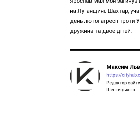
Ярослав Малімон загинув в
на Луганщині. Шахтар, уча
день лютої агресії проти 
дружина та двоє дітей.
Максим Льв
https://cityhub
Редактор сайту 
Шептицького.