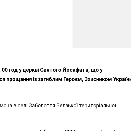
4.00 год у церкві Святого Йосафата, що у
я прощання із загиблим Героєм, Зхисником Україн
она в селі Заболоття Белзької територіальної