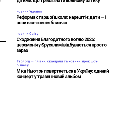
дітьми: що треба знати кожному батьку
ої
новини України
Реформа старшої школи: нарешті є дати — і
вони вже зовсім близько
новини Світу
Сходження Благодатного вогню 2026:
церемонія у Єрусалимі відбувається просто
зараз
Таблоїд — плітки, скандали та новини зірок шоу-
бізнесу
Міка Ньютон повертається в Україну: єдиний
концерт у травні і новий альбом