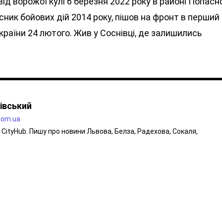
ід ворожої кулі 6 березня 2022 року в районі Попасн
сник бойових дій 2014 року, пішов на фронт в перший
України 24 лютого. Жив у Соснівці, де залишились
івський
.com.ua
CityHub. Пишу про новини Львова, Белза, Радехова, Сокаля,