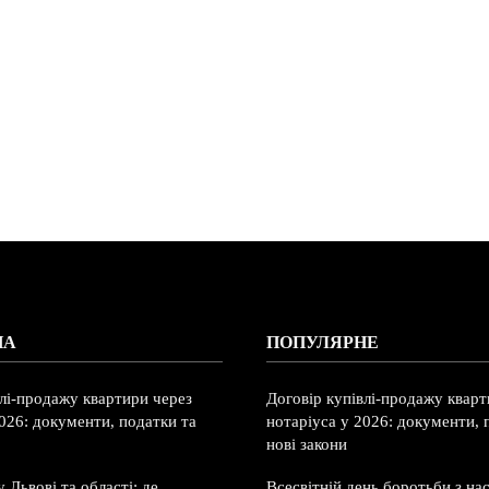
НА
ПОПУЛЯРНЕ
влі-продажу квартири через
Договір купівлі-продажу кварт
026: документи, податки та
нотаріуса у 2026: документи, 
нові закони
 Львові та області: де
Всесвітній день боротьби з на