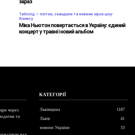
зараз
Таблоїд — плітки, скандали та новини зірок шоу-
бізнесу
Міка Ньютон повертається в Україну: єдиний
концерт у травні і новий альбом
КАТЕГОРІЇ
Львівщина
1187
ири через
податки та
Львів
41
новини України
33
сильством над