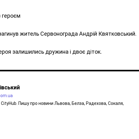
 героєм
о загинув житель Сервонограда Андрій Квятковський.
 Героя залишились дружина і двоє діток.
івський
.com.ua
CityHub. Пишу про новини Львова, Белза, Радехова, Сокаля,