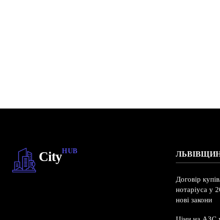
HUB
City
ЛЬВІВЩИ
Договір купі
нотаріуса у 2
нові закони
Ціни на АЗС у