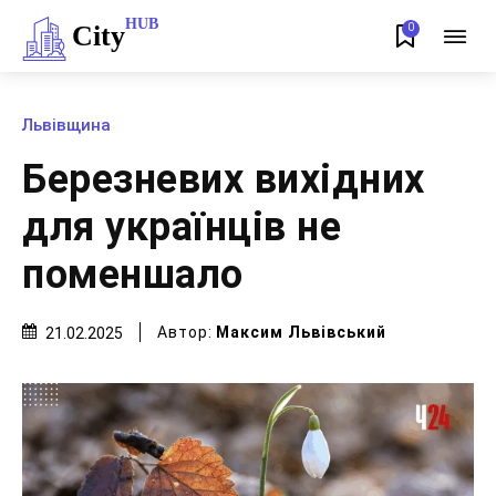
HUB
City
0
Львівщина
Березневих вихідних
для українців не
поменшало
Автор:
Максим Львівський
21.02.2025