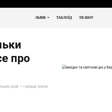
ЛЬВІВ
ТАБЛОЇД
ТВ-ШОУ
льки
се про
льних днів — і краще знати