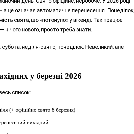
іночий день. Свято офіційне, неробоче. У 2026 році
— а це означає автоматичне перенесення. Понеділок,
мість свята, що «потонуло» у вікенді. Так працює
— нічого нового, просто треба знати.
 субота, неділя-свято, понеділок. Невеликий, але
хідних у березні 2026
весь список:
іля (+ офіційне свято 8 березня)
перенесений вихідний