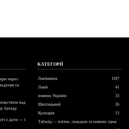
КАТЕГОРІЇ
Львівщина
1187
ири через
податки та
Львів
41
новини України
33
сильством над
Шептицький
26
му батьку
Кулінарія
13
ті є дати — і
Таблоїд — плітки, скандали та новини зірок