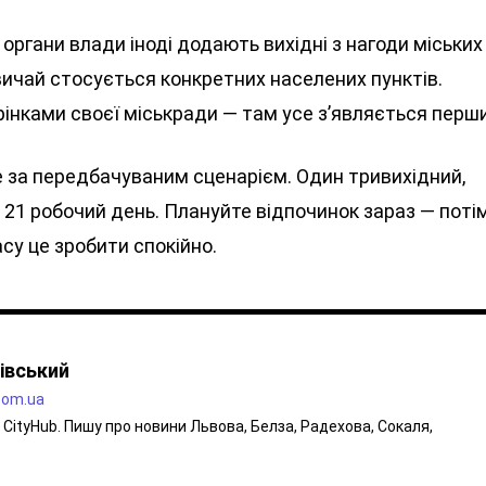
 органи влади іноді додають вихідні з нагоди міських
азвичай стосується конкретних населених пунктів.
рінками своєї міськради — там усе з’являється перш
е за передбачуваним сценарієм. Один тривихідний,
 21 робочий день. Плануйте відпочинок зараз — поті
часу це зробити спокійно.
івський
.com.ua
CityHub. Пишу про новини Львова, Белза, Радехова, Сокаля,