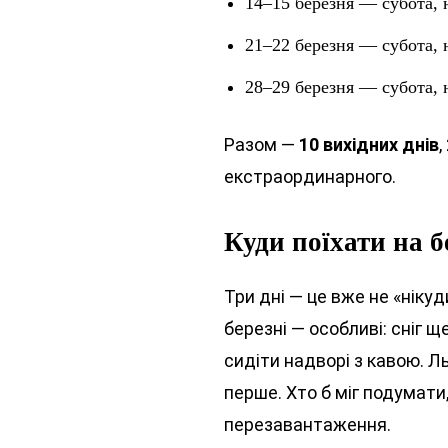
14–15 березня — субота, 
21–22 березня — субота, 
28–29 березня — субота, 
Разом —
10 вихідних днів
,
екстраординарного.
Куди поїхати на 
Три дні — це вже не «нікуд
березні — особливі: сніг щ
сидіти надворі з кавою. Л
перше. Хто б міг подумати,
перезавантаження.