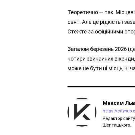
Теоретично — так. Місцеві
свят. Але це рідкість і з
Стежте за офіційними сто
Загалом березень 2026 ід
чотири звичайних вікенди,
може не бути ні місць, ні 
Максим Льв
https://cityhub
Редактор сайту 
Шептицького.