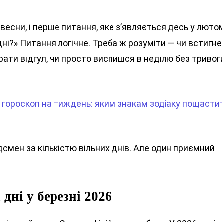
весни, і перше питання, яке з’являється десь у люто
ідні?» Питання логічне. Треба ж розуміти — чи встигн
брати відгул, чи просто виспишся в неділю без тривог
гороскоп на тиждень: яким знакам зодіаку пощасти
смен за кількістю вільних днів. Але один приємний
 дні у березні 2026