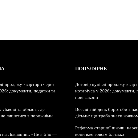
НА
ПОПУЛЯРНЕ
влі-продажу квартири через
Договір купівлі-продажу кварт
026: документи, податки та
нотаріуса у 2026: документи, 
нові закони
 Львові та області: де
Всесвітній день боротьби з на
і не лишитися з порожніми
дітьми: що треба знати кожно
Реформа старшої школи: нареш
я на Львівщині: «Не я б’ю —
вони вже зовсім близько