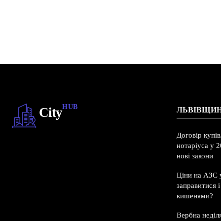
HUB
City
ЛЬВІВЩИ
Договір купі
нотаріуса у 2
нові закони
Ціни на АЗС у
заправитися 
кишенями?
Вербна неділ