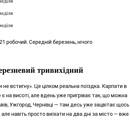
неділя
неділя
неділя
 21 робочий. Середній березень, нічого
березневий тривихідний
и не встигну». Це цілком реальна поїздка. Карпати в
е є на висоті, але вдень уже пригріває так, що можна
ьвів, Ужгород, Чернівці — там десь уже зацвітає щось
 але навіть просто виїхати на два дні за місто — вже