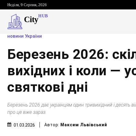
Неділя, 9 Серпня, 2026
HUB
City
новини України
Березень 2026: скі
вихідних і коли — у
святкові дні
Березень 2026 дає українцям один тривихідний і десять ві
про це вже зараз.
Автор:
Максим Львівський
01.03.2026