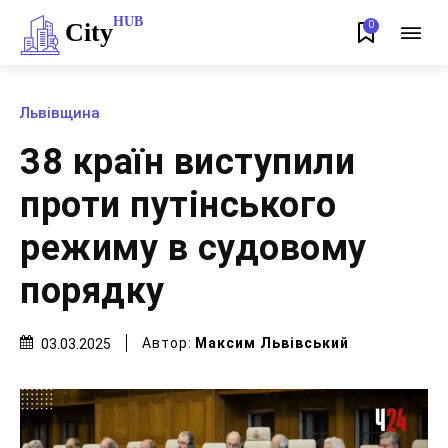
HUB
City
0
Львівщина
38 країн виступили
проти путінського
режиму в судовому
порядку
Автор:
Максим Львівський
03.03.2025