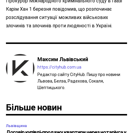
Прокурор Міжнародного кримінального суду в Гаазі
Карім Хан 1 березня повідомив, що розпочинає
розслідування ситуації можливих військових
злочинів та злочинів проти людяності в Україні.
Максим Львівський
https://cityhub.com.ua
Редактор сайту CityHub. Пишу про новини
Львова, Белза, Радехова, Сокаля,
Шептицького.
Більше новин
Львівщина
Договір купівлі-продажу квартири через нотаріуса у